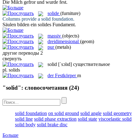
Die Milch gefror und wurde
fest
.
solide
(furniture)
Columns provide a
solid
foundation.
Säulen bilden ein
solides
Fundament.
massiv
(objects)
dreidimensional
(geom)
pur
(metals)
другие переводы
2
свернуть
solid
[ˈsɔlɪd]
существительное
pl.
solids
der
Festkörper
m
"solid": словосочетания
(24)
solid foundation
on solid ground
solid angle
solid geometry
solid line
solid phase extraction
solid state
viscoelastic solid
solid body
solid brake disc
Больше