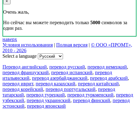
×
Очень жаль,
Но сейчас вы можете переводить только
5000
символов за
один раз.
наверх
Условия использования
|
Полная версия
|
© ООО «ПРОМТ»,
2010 - 2026
Select a language
Перевод английский
,
перевод русский
,
перевод немецкий
,
перевод французский
,
перевод испанский
,
перевод
итальянский
,
перевод азербайджанский
,
перевод арабский
,
перевод иврит
,
перевод казахский
,
перевод китайский
,
перевод корейский
,
перевод португальский
,
перевод
татарский
,
перевод турецкий
,
перевод туркменский
,
перевод
узбекский
,
перевод украинский
,
перевод финский
,
перевод
эстонский
,
перевод японский
Возможности
Перевод текста
Примеры употребления