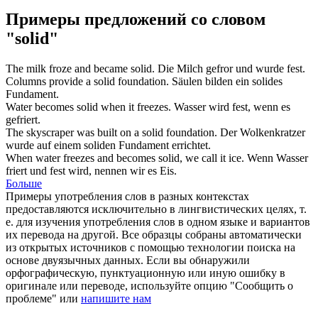
Примеры предложений со словом
"solid"
The milk froze and became
solid
.
Die Milch gefror und wurde
fest
.
Columns provide a
solid
foundation.
Säulen bilden ein
solides
Fundament.
Water becomes
solid
when it freezes.
Wasser wird
fest
, wenn es
gefriert.
The skyscraper was built on a
solid
foundation.
Der Wolkenkratzer
wurde auf einem
soliden
Fundament errichtet.
When water freezes and becomes
solid
, we call it ice.
Wenn Wasser
friert und
fest
wird, nennen wir es Eis.
Больше
Примеры употребления слов в разных контекстах
предоставляются исключительно в лингвистических целях, т.
е. для изучения употребления слов в одном языке и вариантов
их перевода на другой. Все образцы собраны автоматически
из открытых источников с помощью технологии поиска на
основе двуязычных данных. Если вы обнаружили
орфографическую, пунктуационную или иную ошибку в
оригинале или переводе, используйте опцию "Сообщить о
проблеме" или
напишите нам