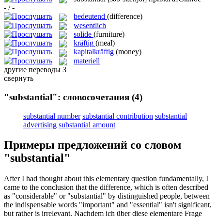
- / -
bedeutend
(difference)
wesentlich
solide
(furniture)
kräftig
(meal)
kapitalkräftig
(money)
materiell
другие переводы
3
свернуть
"substantial": словосочетания
(4)
substantial number
substantial contribution
substantial
advertising
substantial amount
Примеры предложений со словом
"substantial"
After I had thought about this elementary question fundamentally, I
came to the conclusion that the difference, which is often described
as "considerable" or "
substantial
" by distinguished people, between
the indispensable words "important" and "essential" isn't significant,
but rather is irrelevant.
Nachdem ich über diese elementare Frage