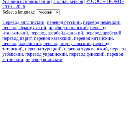
Условия использования
|
Полная версия
|
© ООО «ПРОМТ»,
2010 - 2026
Select a language
Перевод английский
,
перевод русский
,
перевод немецкий
,
перевод французский
,
перевод испанский
,
перевод
итальянский
,
перевод азербайджанский
,
перевод арабский
,
перевод иврит
,
перевод казахский
,
перевод китайский
,
перевод корейский
,
перевод португальский
,
перевод
татарский
,
перевод турецкий
,
перевод туркменский
,
перевод
узбекский
,
перевод украинский
,
перевод финский
,
перевод
эстонский
,
перевод японский
Возможности
Перевод текста
Примеры употребления
Склонение и спряжение
Наш блог
Бесплатные приложения
PROMT.One для iOS
PROMT.One для Android