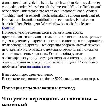
grundlegend nachgedacht hatte, kam ich zu dem Schluss, dass der
von
bedeutenden
Menschen oft als "wesentlich" oder "bedeutsam"
bezeichnete Unterschied zwischen den unentbehrlichen Wörtern
"wichtig" und "essenziell" nicht signifikant, sondern irrelevant ist.
He made a
substantial
contribution to economics.
Er hat einen
beträchtlichen
Beitrag zur Wirtschaftswissenschaft geleistet.
Больше
Примеры употребления слов в разных контекстах
предоставляются исключительно в лингвистических целях, т.
е. для изучения употребления слов в одном языке и вариантов
их перевода на другой. Все образцы собраны автоматически
из открытых источников с помощью технологии поиска на
основе двуязычных данных. Если вы обнаружили
орфографическую, пунктуационную или иную ошибку в
оригинале или переводе, используйте опцию "Сообщить о
проблеме" или
напишите нам
Ваш текст переведен частично.
Вы можете переводить не более
5000
символов за один раз.
Примеры использования и перевод
Что умеет переводчик английский ↔
немецкий