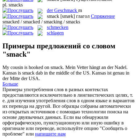
pl.
smacks
der
Geschmack
m
smack
[smæk]
глагол
Спряжение
smacked / smacked / smacking / smacks
schmecken
schlagen
Примеры предложений со словом
"smack"
My cousin is hooked on
smack
.
Mein Vetter hängt an der Nadel.
Kansas is
smack
dab in the middle of the US.
Kansas ist genau in
der Mitte der USA.
Больше
Примеры употребления слов в разных контекстах
предоставляются исключительно в лингвистических целях, т.
е. для изучения употребления слов в одном языке и вариантов
их перевода на другой. Все образцы собраны автоматически
из открытых источников с помощью технологии поиска на
основе двуязычных данных. Если вы обнаружили
орфографическую, пунктуационную или иную ошибку в
оригинале или переводе, используйте опцию "Сообщить о
проблеме" или
напишите нам