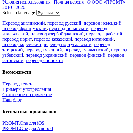
Условия использования
|
Полная версия
|
© ООО «ПРОМТ»,
2010 - 2026
Select a language
Перевод английский
,
перевод русский
,
перевод немецкий
,
перевод французский
,
перевод испанский
,
перевод
итальянский
,
перевод азербайджанский
,
перевод арабский
,
перевод иврит
,
перевод казахский
,
перевод китайский
,
перевод корейский
,
перевод португальский
,
перевод
татарский
,
перевод турецкий
,
перевод туркменский
,
перевод
узбекский
,
перевод украинский
,
перевод финский
,
перевод
эстонский
,
перевод японский
Возможности
Перевод текста
Примеры употребления
Склонение и спряжение
Наш блог
Бесплатные приложения
PROMT.One для iOS
PROMT.One для Android