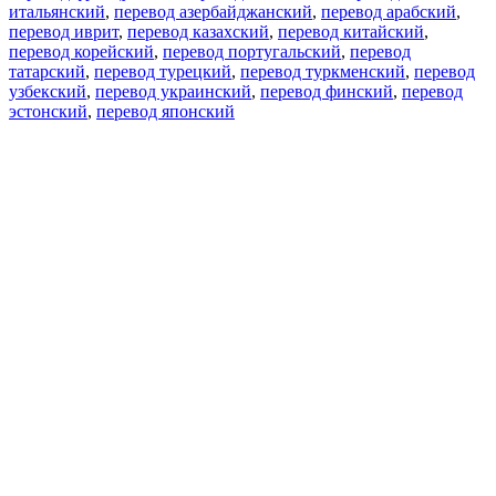
итальянский
,
перевод азербайджанский
,
перевод арабский
,
перевод иврит
,
перевод казахский
,
перевод китайский
,
перевод корейский
,
перевод португальский
,
перевод
татарский
,
перевод турецкий
,
перевод туркменский
,
перевод
узбекский
,
перевод украинский
,
перевод финский
,
перевод
эстонский
,
перевод японский
Возможности
Перевод текста
Примеры употребления
Склонение и спряжение
Наш блог
Бесплатные приложения
PROMT.One для iOS
PROMT.One для Android
Предложения
Для разработчиков