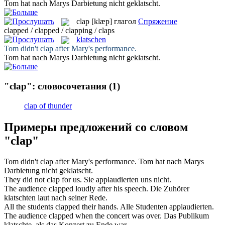
Tom hat nach Marys Darbietung nicht
geklatscht
.
clap
[klæp]
глагол
Спряжение
clapped / clapped / clapping / claps
klatschen
Tom didn't
clap
after Mary's performance.
Tom hat nach Marys Darbietung nicht
geklatscht
.
"clap": словосочетания
(1)
clap of thunder
Примеры предложений со словом
"clap"
Tom didn't
clap
after Mary's performance.
Tom hat nach Marys
Darbietung nicht
geklatscht
.
They did not
clap
for us.
Sie
applaudierten
uns nicht.
The audience
clapped
loudly after his speech.
Die Zuhörer
klatschten
laut nach seiner Rede.
All the students
clapped
their hands.
Alle Studenten
applaudierten
.
The audience
clapped
when the concert was over.
Das Publikum
klatschte
, als das Konzert zu Ende war.