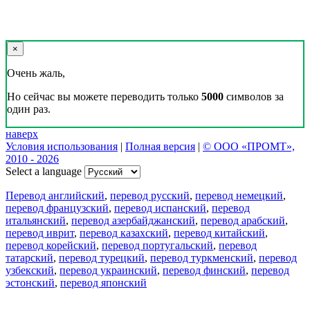
×
Очень жаль,
Но сейчас вы можете переводить только
5000
символов за
один раз.
наверх
Условия использования
|
Полная версия
|
© ООО «ПРОМТ»,
2010 - 2026
Select a language
Перевод английский
,
перевод русский
,
перевод немецкий
,
перевод французский
,
перевод испанский
,
перевод
итальянский
,
перевод азербайджанский
,
перевод арабский
,
перевод иврит
,
перевод казахский
,
перевод китайский
,
перевод корейский
,
перевод португальский
,
перевод
татарский
,
перевод турецкий
,
перевод туркменский
,
перевод
узбекский
,
перевод украинский
,
перевод финский
,
перевод
эстонский
,
перевод японский
Возможности