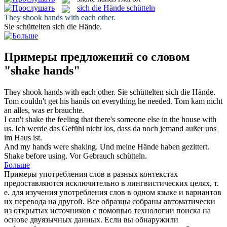
sich die Hände schütteln
They
shook hands
with each other.
Sie
schüttelten sich die Hände
.
Примеры предложений со словом
"shake hands"
They
shook hands
with each other.
Sie
schüttelten sich die Hände
.
Tom couldn't get his
hands
on everything he needed.
Tom kam nicht
an alles, was er brauchte.
I can't
shake
the feeling that there's someone else in the house with
us.
Ich werde das Gefühl nicht los, dass da noch jemand außer uns
im Haus ist.
And my
hands
were shaking.
Und meine
Hände
haben gezittert.
Shake
before using.
Vor Gebrauch
schütteln
.
Больше
Примеры употребления слов в разных контекстах
предоставляются исключительно в лингвистических целях, т.
е. для изучения употребления слов в одном языке и вариантов
их перевода на другой. Все образцы собраны автоматически
из открытых источников с помощью технологии поиска на
основе двуязычных данных. Если вы обнаружили