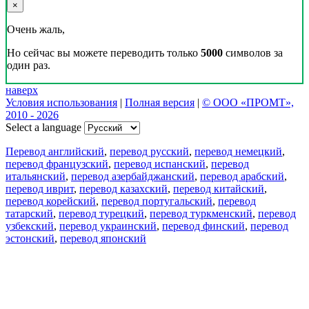
×
Очень жаль,
Но сейчас вы можете переводить только
5000
символов за
один раз.
наверх
Условия использования
|
Полная версия
|
© ООО «ПРОМТ»,
2010 - 2026
Select a language
Перевод английский
,
перевод русский
,
перевод немецкий
,
перевод французский
,
перевод испанский
,
перевод
итальянский
,
перевод азербайджанский
,
перевод арабский
,
перевод иврит
,
перевод казахский
,
перевод китайский
,
перевод корейский
,
перевод португальский
,
перевод
татарский
,
перевод турецкий
,
перевод туркменский
,
перевод
узбекский
,
перевод украинский
,
перевод финский
,
перевод
эстонский
,
перевод японский
Возможности
Перевод текста
Примеры употребления