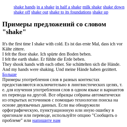
shake hands
in a shake
in half a shake
milk shake
shake down
shake off
shake out
shake to its foundations
shake up
Примеры предложений со словом
"shake"
It's the first time I
shake
with cold.
Es ist das erste Mal, dass ich vor
Kälte
zittere
.
I felt the floor
shake
.
Ich spürte den Boden
beben
.
I felt the earth
shake
.
Er fühlte die Erde
beben
.
They
shook
hands with each other.
Sie
schüttelten
sich die Hände.
And my hands were
shaking
.
Und meine Hände haben
gezittert
.
Больше
Примеры употребления слов в разных контекстах
предоставляются исключительно в лингвистических целях, т.
е. для изучения употребления слов в одном языке и вариантов
их перевода на другой. Все образцы собраны автоматически
из открытых источников с помощью технологии поиска на
основе двуязычных данных. Если вы обнаружили
орфографическую, пунктуационную или иную ошибку в
оригинале или переводе, используйте опцию "Сообщить о
проблеме" или
напишите нам