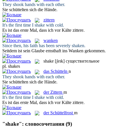
They
shook
hands with each other.
Sie
schüttelten
sich die Hände.
zittern
It's the first time I
shake
with cold.
Es ist das erste Mal, dass ich vor Kälte
zittere
.
wanken
Since then, his faith has been severely
shaken
.
Seitdem ist sein Glaube ernsthaft ins
Wanken
gekommen.
shake
[ʃeɪk]
существительное
pl.
shakes
das
Schütteln
n
They
shook
hands with each other.
Sie
schüttelten
sich die Hände.
der
Zittern
m
It's the first time I
shake
with cold.
Es ist das erste Mal, dass ich vor Kälte
zittere
.
der
Schüttelfrost
m
"shake": словосочетания
(9)