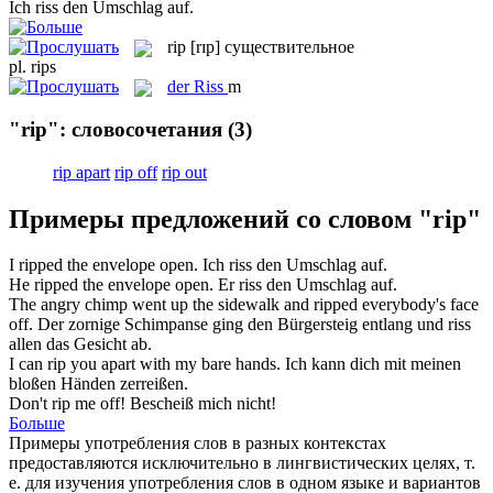
Ich
riss
den Umschlag auf.
rip
[rɪp]
существительное
pl.
rips
der
Riss
m
"rip": словосочетания
(3)
rip apart
rip off
rip out
Примеры предложений со словом "rip"
I
ripped
the envelope open.
Ich
riss
den Umschlag auf.
He
ripped
the envelope open.
Er
riss
den Umschlag auf.
The angry chimp went up the sidewalk and
ripped
everybody's face
off.
Der zornige Schimpanse ging den Bürgersteig entlang und
riss
allen das Gesicht ab.
I can
rip
you
apart
with my bare hands.
Ich kann dich mit meinen
bloßen Händen
zerreißen
.
Don't
rip
me off!
Bescheiß mich nicht!
Больше
Примеры употребления слов в разных контекстах
предоставляются исключительно в лингвистических целях, т.
е. для изучения употребления слов в одном языке и вариантов