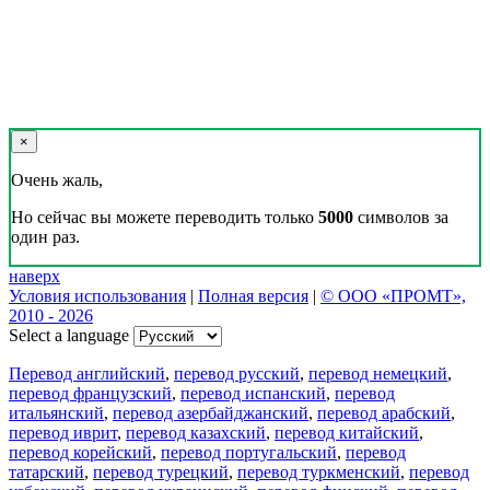
×
Очень жаль,
Но сейчас вы можете переводить только
5000
символов за
один раз.
наверх
Условия использования
|
Полная версия
|
© ООО «ПРОМТ»,
2010 - 2026
Select a language
Перевод английский
,
перевод русский
,
перевод немецкий
,
перевод французский
,
перевод испанский
,
перевод
итальянский
,
перевод азербайджанский
,
перевод арабский
,
перевод иврит
,
перевод казахский
,
перевод китайский
,
перевод корейский
,
перевод португальский
,
перевод
татарский
,
перевод турецкий
,
перевод туркменский
,
перевод