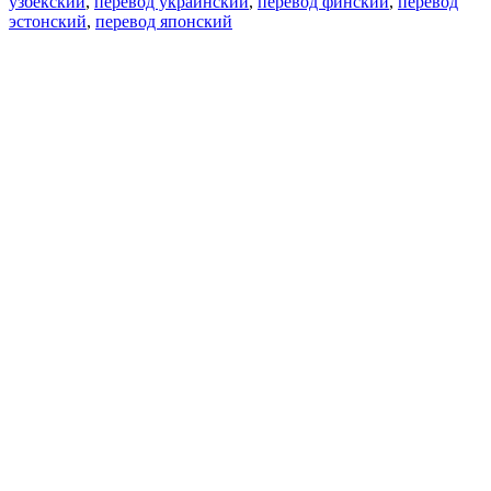
узбекский
,
перевод украинский
,
перевод финский
,
перевод
эстонский
,
перевод японский
Возможности
Перевод текста
Примеры употребления
Склонение и спряжение
Наш блог
Бесплатные приложения
PROMT.One для iOS
PROMT.One для Android
Предложения
Для разработчиков
Копировать текст
Копировать перевод
Сообщить о проблеме