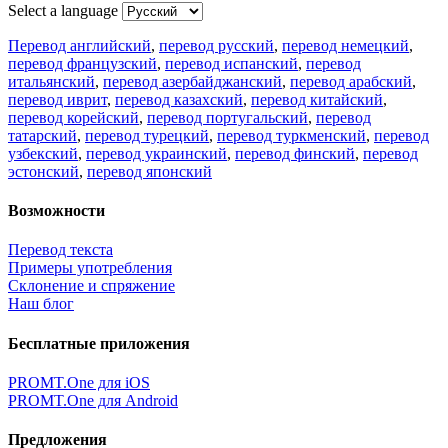
Select a language
Перевод английский
,
перевод русский
,
перевод немецкий
,
перевод французский
,
перевод испанский
,
перевод
итальянский
,
перевод азербайджанский
,
перевод арабский
,
перевод иврит
,
перевод казахский
,
перевод китайский
,
перевод корейский
,
перевод португальский
,
перевод
татарский
,
перевод турецкий
,
перевод туркменский
,
перевод
узбекский
,
перевод украинский
,
перевод финский
,
перевод
эстонский
,
перевод японский
Возможности
Перевод текста
Примеры употребления
Склонение и спряжение
Наш блог
Бесплатные приложения
PROMT.One для iOS
PROMT.One для Android
Предложения