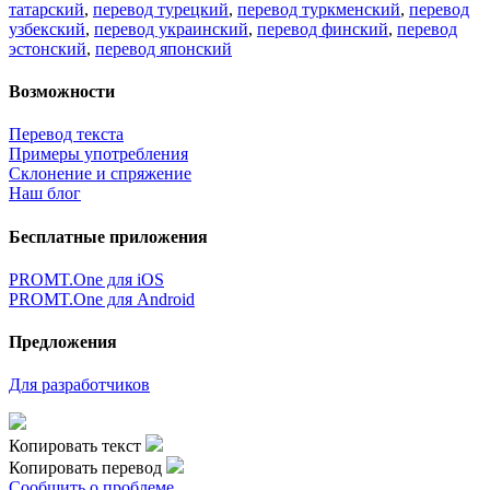
татарский
,
перевод турецкий
,
перевод туркменский
,
перевод
узбекский
,
перевод украинский
,
перевод финский
,
перевод
эстонский
,
перевод японский
Возможности
Перевод текста
Примеры употребления
Склонение и спряжение
Наш блог
Бесплатные приложения
PROMT.One для iOS
PROMT.One для Android
Предложения
Для разработчиков
Копировать текст
Копировать перевод
Сообщить о проблеме