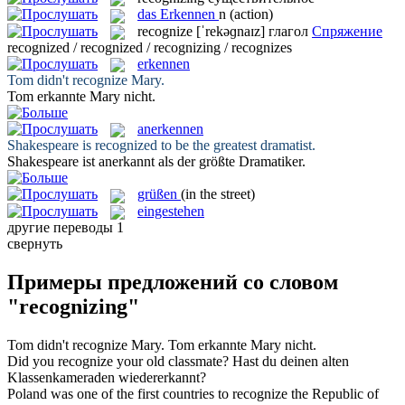
das
Erkennen
n
(action)
recognize
[ˈrekəɡnaɪz]
глагол
Спряжение
recognized / recognized / recognizing / recognizes
erkennen
Tom didn't
recognize
Mary.
Tom
erkannte
Mary nicht.
anerkennen
Shakespeare is
recognized
to be the greatest dramatist.
Shakespeare ist
anerkannt
als der größte Dramatiker.
grüßen
(in the street)
eingestehen
другие переводы
1
свернуть
Примеры предложений со словом
"recognizing"
Tom didn't
recognize
Mary.
Tom
erkannte
Mary nicht.
Did you
recognize
your old classmate?
Hast du deinen alten
Klassenkameraden
wiedererkannt
?
Poland was one of the first countries to
recognize
the Republic of