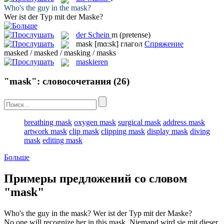
Who's the guy in the
mask
?
Wer ist der Typ mit der
Maske
?
der
Schein
m
(pretense)
mask
[mɑ:sk]
глагол
Спряжение
masked / masked / masking / masks
maskieren
"mask": словосочетания
(26)
breathing mask
oxygen mask
surgical mask
address mask
artwork mask
clip mask
clipping mask
display mask
diving
mask
editing mask
Больше
Примеры предложений со словом
"mask"
Who's the guy in the
mask
?
Wer ist der Typ mit der
Maske
?
No one will recognize her in this
mask
.
Niemand wird sie mit dieser