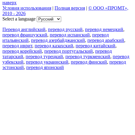
наверх
Условия использования
|
Полная версия
|
© ООО «ПРОМТ»,
2010 - 2026
Select a language
Перевод английский
,
перевод русский
,
перевод немецкий
,
перевод французский
,
перевод испанский
,
перевод
итальянский
,
перевод азербайджанский
,
перевод арабский
,
перевод иврит
,
перевод казахский
,
перевод китайский
,
перевод корейский
,
перевод португальский
,
перевод
татарский
,
перевод турецкий
,
перевод туркменский
,
перевод
узбекский
,
перевод украинский
,
перевод финский
,
перевод
эстонский
,
перевод японский
Возможности
Перевод текста
Примеры употребления
Склонение и спряжение
Наш блог
Бесплатные приложения
PROMT.One для iOS