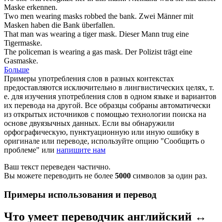
Maske
erkennen.
Two men wearing
masks
robbed the bank.
Zwei Männer mit
Masken
haben die Bank überfallen.
That man was wearing a tiger
mask
.
Dieser Mann trug eine
Tigermaske.
The policeman is wearing a gas
mask
.
Der Polizist trägt eine
Gasmaske.
Больше
Примеры употребления слов в разных контекстах
предоставляются исключительно в лингвистических целях, т.
е. для изучения употребления слов в одном языке и вариантов
их перевода на другой. Все образцы собраны автоматически
из открытых источников с помощью технологии поиска на
основе двуязычных данных. Если вы обнаружили
орфографическую, пунктуационную или иную ошибку в
оригинале или переводе, используйте опцию "Сообщить о
проблеме" или
напишите нам
Ваш текст переведен частично.
Вы можете переводить не более
5000
символов за один раз.
Примеры использования и перевод
Что умеет переводчик английский ↔