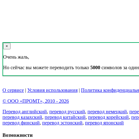
×
Очень жаль,
Но сейчас вы можете переводить только
5000
символов за один 
О сервисе
|
Условия использования
|
Политика конфиденциальн
© ООО «ПРОМТ», 2010 - 2026
Перевод английский
,
перевод русский
,
перевод немецкий
,
пер
перевод казахский
,
перевод китайский
,
перевод корейский
,
пер
перевод финский
,
перевод эстонский
,
перевод японский
Возможности