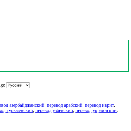
age
евод азербайджанский
,
перевод арабский
,
перевод иврит
,
вод туркменский
,
перевод узбекский
,
перевод украинский
,