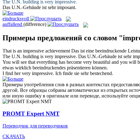
The U.N. building is very
impressive
.
Das U.N.-Gebäude ist sehr
imposant
.
eindrucksvoll
auffallend
(difference)
Примеры предложений со словом "impre
That is an
impressive
achievement
Das ist eine
beeindruckende
Leist
The U.N. building is very
impressive
.
Das U.N.-Gebäude ist sehr
imp
You will see that everything has become very beautiful and you will b
etwas wirklich
beeindruckendes
präsentieren können.
I find her very
impressive
.
Ich finde sie sehr bestechend.
Примеры употребления слов в разных контекстах предоставляют
другой. Все образцы собраны автоматически из открытых ист
или иную ошибку в оригинале или переводе, используйте опц
PROMT Expert NMT
Переводчик для переводчиков
СКАЧАТЬ