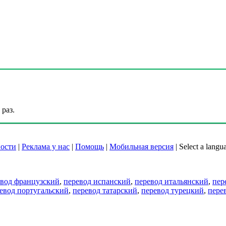
раз.
ости
|
Реклама у нас
|
Помощь
|
Мобильная версия
|
Select a langu
евод французский
,
перевод испанский
,
перевод итальянский
,
пер
евод португальский
,
перевод татарский
,
перевод турецкий
,
пере