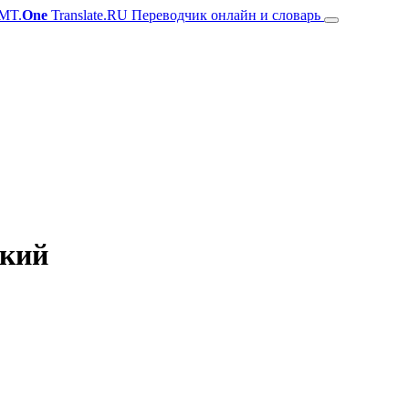
MT.
One
Translate.RU Переводчик онлайн и словарь
цкий