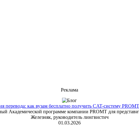
Реклама
 перевода: как вузам бесплатно получить CAT-систему PROMT T
енный Академической программе компании PROMT для представит
Железняк, руководитель лингвистич
01.03.2026