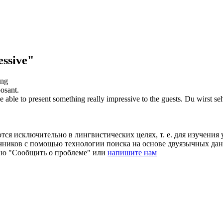
ssive"
ung
osant
.
e able to present something really
impressive
to the guests.
Du wirst seh
ся исключительно в лингвистических целях, т. е. для изучения 
очников с помощью технологии поиска на основе двуязычных д
ию "Сообщить о проблеме" или
напишите нам