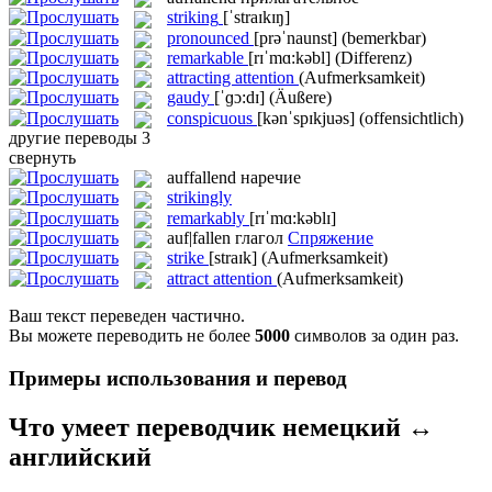
striking
[ˈstraɪkɪŋ]
pronounced
[prəˈnaunst]
(bemerkbar)
remarkable
[rɪˈmɑ:kəbl]
(Differenz)
attracting attention
(Aufmerksamkeit)
gaudy
[ˈɡɔ:dɪ]
(Äußere)
conspicuous
[kənˈspɪkjuəs]
(offensichtlich)
другие переводы
3
свернуть
auffallend
наречие
strikingly
remarkably
[rɪˈmɑ:kəblɪ]
auf|fallen
глагол
Спряжение
strike
[straɪk]
(Aufmerksamkeit)
attract attention
(Aufmerksamkeit)
Ваш текст переведен частично.
Вы можете переводить не более
5000
символов за один раз.
Примеры использования и перевод
Что умеет переводчик немецкий ↔
английский