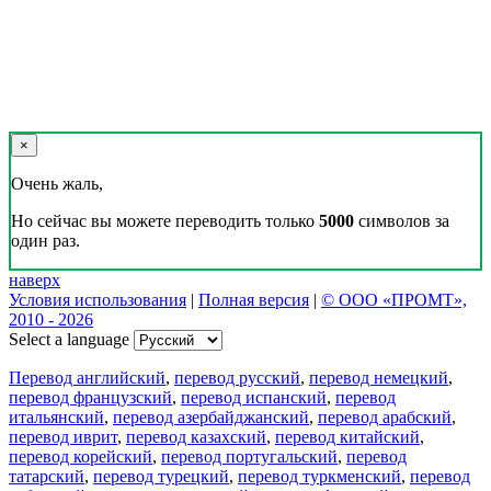
×
Очень жаль,
Но сейчас вы можете переводить только
5000
символов за
один раз.
наверх
Условия использования
|
Полная версия
|
© ООО «ПРОМТ»,
2010 - 2026
Select a language
Перевод английский
,
перевод русский
,
перевод немецкий
,
перевод французский
,
перевод испанский
,
перевод
итальянский
,
перевод азербайджанский
,
перевод арабский
,
перевод иврит
,
перевод казахский
,
перевод китайский
,
перевод корейский
,
перевод португальский
,
перевод
татарский
,
перевод турецкий
,
перевод туркменский
,
перевод