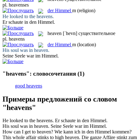
pl.
heavenses
der
Himmel
m
(religion)
He looked to the
heavens
.
Er schaute in den
Himmel
.
heaven
[ˈhevn]
существительное
pl.
heavens
der
Himmel
m
(location)
His soul was in
heaven
.
Seine Seele war im
Himmel
.
"heavens": словосочетания
(1)
good heavens
Примеры предложений со словом
"heavens"
He looked to the
heavens
.
Er schaute in den
Himmel
.
His soul was in
heaven
.
Seine Seele war im
Himmel
.
How can I get to
heaven
?
Wie kann ich in den
Himmel
kommen?
This whole affair stinks to high
heaven
.
Die ganze Affäre stinkt zum