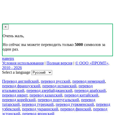
×
Очень жаль,
Но сейчас вы можете переводить только
5000
символов за
один раз.
наверх
Условия использования
|
Полная версия
|
© ООО «ПРОМТ»,
2010 - 2026
Select a language
Перевод английский
,
перевод русский
,
перевод немецкий
,
перевод французский
,
перевод испанский
,
перевод
итальянский
,
перевод азербайджанский
,
перевод арабский
,
перевод иврит
,
перевод казахский
,
перевод китайский
,
перевод корейский
,
перевод португальский
,
перевод
татарский
,
перевод турецкий
,
перевод туркменский
,
перевод
узбекский
,
перевод украинский
,
перевод финский
,
перевод
эстонский
,
перевод японский