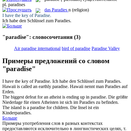
pl.
paradises
das
Paradies
n
(religion)
I have the key of
Paradise
.
Ich habe den Schlüssel zum
Paradies
.
"paradise": словосочетания
(3)
Air paradise international
bird of paradise
Paradise Valley
Примеры предложений со словом
"paradise"
I have the key of
Paradise
.
Ich habe den Schlüssel zum
Paradies
.
Hawaii is called an earthly
paradise
.
Hawaii nennt man
Paradies
auf
Erden.
The biggest defeat for an atheist is ending up in
paradise
.
Die größte
Niederlage für einen Atheisten ist sich im
Paradies
zu befinden.
The island is a
paradise
for children.
Die Insel ist ein
Kinderparadies.
Больше
Примеры употребления слов в разных контекстах
предоставляются исключительно в лингвистических целях, т.