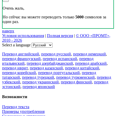
Очень жаль,
Но сейчас вы можете переводить только
5000
символов за
один раз.
наверх
Условия использования
|
Полная версия
|
© ООО «ПРОМТ»,
2010 - 2026
Select a language
Перевод английский
,
перевод русский
,
перевод немецкий
,
перевод французский
,
перевод испанский
,
перевод
итальянский
,
перевод азербайджанский
,
перевод арабский
,
перевод иврит
,
перевод казахский
,
перевод китайский
,
перевод корейский
,
перевод португальский
,
перевод
татарский
,
перевод турецкий
,
перевод туркменский
,
перевод
узбекский
,
перевод украинский
,
перевод финский
,
перевод
эстонский
,
перевод японский
Возможности
Перевод текста
Примеры употребления