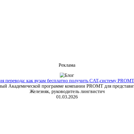
Реклама
 перевода: как вузам бесплатно получить CAT-систему PROMT T
енный Академической программе компании PROMT для представит
Железняк, руководитель лингвистич
01.03.2026