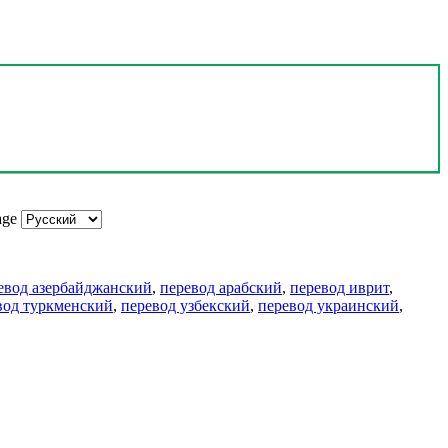
age
евод азербайджанский
,
перевод арабский
,
перевод иврит
,
вод туркменский
,
перевод узбекский
,
перевод украинский
,