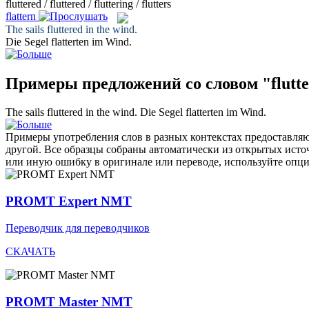
fluttered / fluttered / fluttering / flutters
flattern
The sails
fluttered
in the wind.
Die Segel
flatterten
im Wind.
Примеры предложений со словом "flutte
The sails
fluttered
in the wind.
Die Segel
flatterten
im Wind.
Примеры употребления слов в разных контекстах предоставляют
другой. Все образцы собраны автоматически из открытых ист
или иную ошибку в оригинале или переводе, используйте опц
PROMT Expert NMT
Переводчик для переводчиков
СКАЧАТЬ
PROMT Master NMT