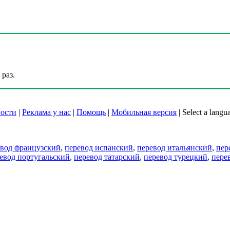
раз.
ости
|
Реклама у нас
|
Помощь
|
Мобильная версия
|
Select a langu
евод французский
,
перевод испанский
,
перевод итальянский
,
пер
евод португальский
,
перевод татарский
,
перевод турецкий
,
пере