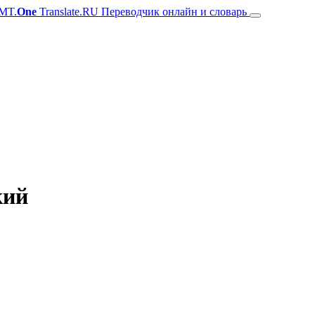
MT.
One
Translate.RU Переводчик онлайн и словарь
кий