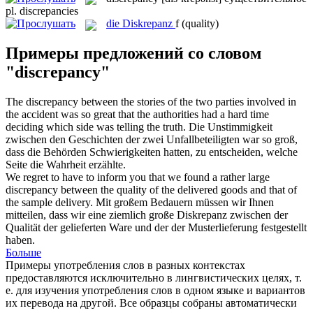
pl.
discrepancies
die
Diskrepanz
f
(quality)
Примеры предложений со словом
"discrepancy"
The
discrepancy
between the stories of the two parties involved in
the accident was so great that the authorities had a hard time
deciding which side was telling the truth.
Die
Unstimmigkeit
zwischen den Geschichten der zwei Unfallbeteiligten war so groß,
dass die Behörden Schwierigkeiten hatten, zu entscheiden, welche
Seite die Wahrheit erzählte.
We regret to have to inform you that we found a rather large
discrepancy
between the quality of the delivered goods and that of
the sample delivery.
Mit großem Bedauern müssen wir Ihnen
mitteilen, dass wir eine ziemlich große
Diskrepanz
zwischen der
Qualität der gelieferten Ware und der der Musterlieferung festgestellt
haben.
Больше
Примеры употребления слов в разных контекстах
предоставляются исключительно в лингвистических целях, т.
е. для изучения употребления слов в одном языке и вариантов
их перевода на другой. Все образцы собраны автоматически