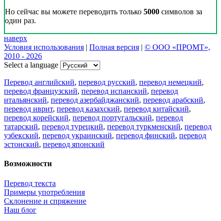
Но сейчас вы можете переводить только
5000
символов за
один раз.
наверх
Условия использования
|
Полная версия
|
© ООО «ПРОМТ»,
2010 - 2026
Select a language
Перевод английский
,
перевод русский
,
перевод немецкий
,
перевод французский
,
перевод испанский
,
перевод
итальянский
,
перевод азербайджанский
,
перевод арабский
,
перевод иврит
,
перевод казахский
,
перевод китайский
,
перевод корейский
,
перевод португальский
,
перевод
татарский
,
перевод турецкий
,
перевод туркменский
,
перевод
узбекский
,
перевод украинский
,
перевод финский
,
перевод
эстонский
,
перевод японский
Возможности
Перевод текста
Примеры употребления
Склонение и спряжение
Наш блог