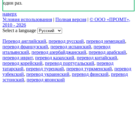
один раз.
наверх
Условия использования
|
Полная версия
|
© ООО «ПРОМТ»,
2010 - 2026
Select a language
Перевод английский
,
перевод русский
,
перевод немецкий
,
перевод французский
,
перевод испанский
,
перевод
итальянский
,
перевод азербайджанский
,
перевод арабский
,
перевод иврит
,
перевод казахский
,
перевод китайский
,
перевод корейский
,
перевод португальский
,
перевод
татарский
,
перевод турецкий
,
перевод туркменский
,
перевод
узбекский
,
перевод украинский
,
перевод финский
,
перевод
эстонский
,
перевод японский
Возможности
Перевод текста
Примеры употребления
Склонение и спряжение
Наш блог
Бесплатные приложения