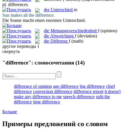
pl.
differences
der
Unterschied
m
Sun makes all the
difference
.
Die Sonne macht einen enormen
Unterschied
.
die
Meinungsverschiedenheit
f
(opinion)
die
Abweichung
f
(deviation)
die
Differenz
f
(math)
другие переводы
1
свернуть
"difference": словосочетания
(14)
difference of opinion
age difference
big difference
chief
difference
conversion difference
difference report
it doesn't
make any difference to me
speech difference
split the
difference
time difference
Больше
Примеры предложений со словом