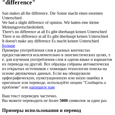
"difference"
Sun makes all the
difference
.
Die Sonne macht einen enormen
Unterschied
.
We had a slight
difference
of opinion.
Wir hatten eine kleine
Meinungsverschiedenheit
.
There's no
difference
at all
Es gibt überhaupt keinen
Unterschied
There is no
difference
at all
Es gibt überhaupt keinen
Unterschied
It doesn't make any
difference
Es macht keinen
Unterschied
Больше
Примеры употребления слов в разных контекстах
предоставляются исключительно в лингвистических целях, т.
е. для изучения употребления слов в одном языке и вариантов
их перевода на другой. Все образцы собраны автоматически
из открытых источников с помощью технологии поиска на
основе двуязычных данных. Если вы обнаружили
орфографическую, пунктуационную или иную ошибку в
оригинале или переводе, используйте опцию "Сообщить о
проблеме" или
напишите нам
Ваш текст переведен частично.
Вы можете переводить не более
5000
символов за один раз.
Примеры использования и перевод