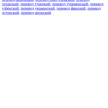
татарский
,
перевод турецкий
,
перевод туркменский
,
перевод
узбекский
,
перевод украинский
,
перевод финский
,
перевод
эстонский
,
перевод японский
Возможности
Перевод текста
Примеры употребления
Склонение и спряжение
Наш блог
Бесплатные приложения
PROMT.One для iOS
PROMT.One для Android
Предложения
Для разработчиков
Копировать текст
Копировать перевод