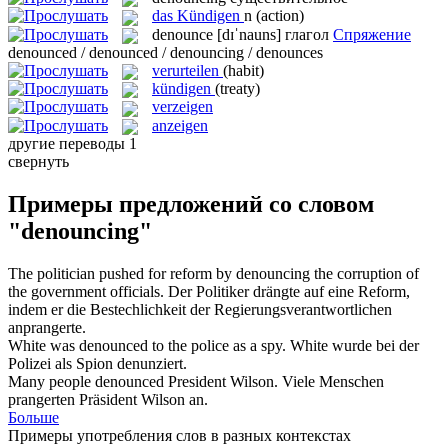
das
Kündigen
n
(action)
denounce
[dɪˈnauns]
глагол
Спряжение
denounced / denounced / denouncing / denounces
verurteilen
(habit)
kündigen
(treaty)
verzeigen
anzeigen
другие переводы
1
свернуть
Примеры предложений со словом
"denouncing"
The politician pushed for reform by
denouncing
the corruption of
the government officials.
Der Politiker drängte auf eine Reform,
indem er die Bestechlichkeit der Regierungsverantwortlichen
anprangerte
.
White was
denounced
to the police as a spy.
White wurde bei der
Polizei als Spion
denunziert
.
Many people
denounced
President Wilson.
Viele Menschen
prangerten
Präsident Wilson an.
Больше
Примеры употребления слов в разных контекстах