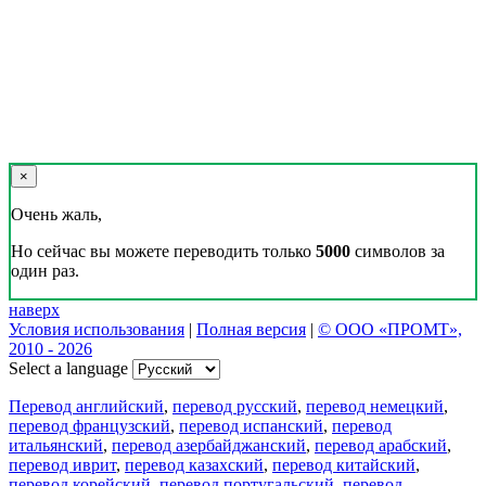
×
Очень жаль,
Но сейчас вы можете переводить только
5000
символов за
один раз.
наверх
Условия использования
|
Полная версия
|
© ООО «ПРОМТ»,
2010 - 2026
Select a language
Перевод английский
,
перевод русский
,
перевод немецкий
,
перевод французский
,
перевод испанский
,
перевод
итальянский
,
перевод азербайджанский
,
перевод арабский
,
перевод иврит
,
перевод казахский
,
перевод китайский
,
перевод корейский
,
перевод португальский
,
перевод