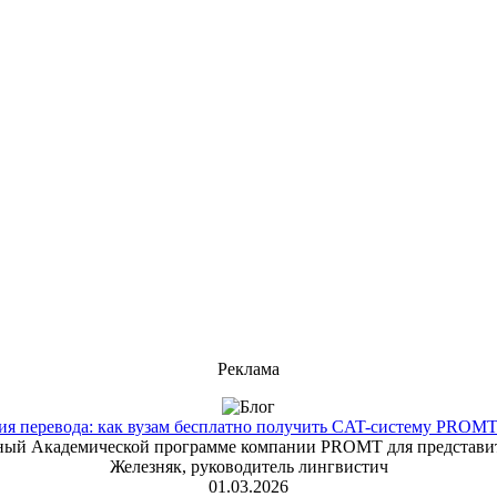
Реклама
 перевода: как вузам бесплатно получить CAT-систему PROMT T
енный Академической программе компании PROMT для представит
Железняк, руководитель лингвистич
01.03.2026