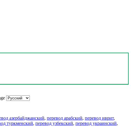
age
евод азербайджанский
,
перевод арабский
,
перевод иврит
,
вод туркменский
,
перевод узбекский
,
перевод украинский
,