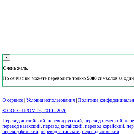
×
Очень жаль,
Но сейчас вы можете переводить только
5000
символов за один 
О сервисе
|
Условия использования
|
Политика конфиденциальн
© ООО «ПРОМТ», 2010 - 2026
Перевод английский
,
перевод русский
,
перевод немецкий
,
пер
перевод казахский
,
перевод китайский
,
перевод корейский
,
пер
перевод финский
,
перевод эстонский
,
перевод японский