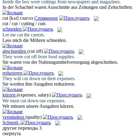
Inside the box were
cuttings
from newspapers and magazines.
In der Schachtel waren
Ausschnitte
aus Zeitungen und Zeitschriften.
cut
[kʌt]
глагол
Спряжение
cut / cut / cutting / cuts
schneiden
Let me
cut
the carrots.
Lass mich die Möhren
schneiden
.
abschneiden
(cut off)
They were
cut
off from food supplies.
Sie waren von der Nahrungsmittelversorgung
abgeschnitten
.
reduzieren
They will
cut
down on their expenses.
Sie werden ihre Ausgaben
reduzieren
.
kürzen
(expenses, salary)
We must
cut
down our expenses.
Wir müssen unsere Ausgaben
kürzen
.
vermindern
(quality)
Schneid-
другие переводы
3
свернуть