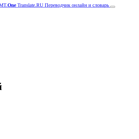
MT.
One
Translate.RU Переводчик онлайн и словарь
й