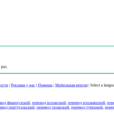
раз.
ости
|
Реклама у нас
|
Помощь
|
Мобильная версия
|
Select a langu
евод французский
,
перевод испанский
,
перевод итальянский
,
пер
евод португальский
,
перевод татарский
,
перевод турецкий
,
пере