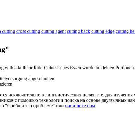
 cutting
cross cutting
cutting agent
cutting back
cutting edge
cutting h
ng"
ng
with a knife or fork.
Chinesisches Essen wurde in kleinen Portionen s
ttelversorgung
abgeschnitten
.
uzieren
.
ся исключительно в лингвистических целях, т. е. для изучения 
очников с помощью технологии поиска на основе двуязычных д
ию "Сообщить о проблеме" или
напишите нам