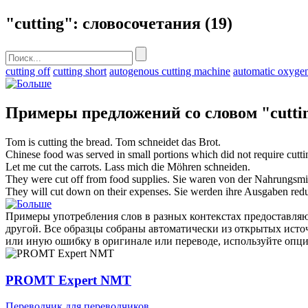
"cutting": словосочетания
(19)
cutting off
cutting short
autogenous cutting machine
automatic oxygen
Примеры предложений со словом "cutti
Tom is
cutting
the bread.
Tom
schneidet
das Brot.
Chinese food was served in small portions which did not require
cutti
Let me
cut
the carrots.
Lass mich die Möhren
schneiden
.
They were
cut
off from food supplies.
Sie waren von der Nahrungsmi
They will
cut
down on their expenses.
Sie werden ihre Ausgaben
red
Примеры употребления слов в разных контекстах предоставляют
другой. Все образцы собраны автоматически из открытых ист
или иную ошибку в оригинале или переводе, используйте опц
PROMT Expert NMT
Переводчик для переводчиков