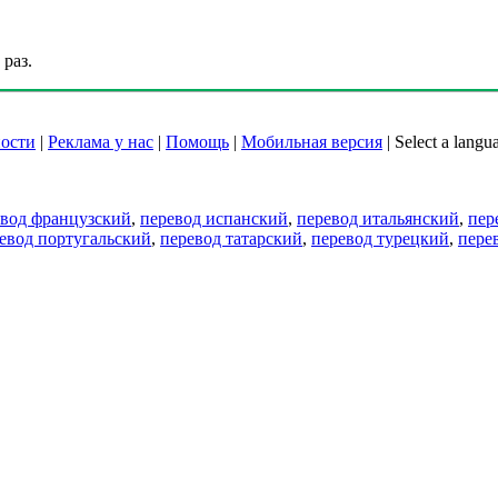
раз.
ости
|
Реклама у нас
|
Помощь
|
Мобильная версия
|
Select a langu
евод французский
,
перевод испанский
,
перевод итальянский
,
пер
евод португальский
,
перевод татарский
,
перевод турецкий
,
пере