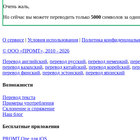
Очень жаль,
Но сейчас вы можете переводить только
5000
символов за один 
О сервисе
|
Условия использования
|
Политика конфиденциальн
© ООО «ПРОМТ», 2010 - 2026
Перевод английский
,
перевод русский
,
перевод немецкий
,
пер
перевод казахский
,
перевод китайский
,
перевод корейский
,
пер
перевод финский
,
перевод эстонский
,
перевод японский
Возможности
Перевод текста
Примеры употребления
Склонение и спряжение
Наш блог
Бесплатные приложения
PROMT.One для iOS