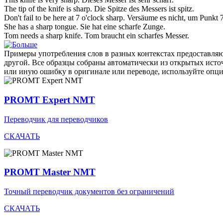
The tip of the knife is
sharp
.
Die Spitze des Messers ist
spitz
.
Don't fail to be here at 7 o'clock
sharp
.
Versäume es nicht, um
Punkt
7
She has a
sharp
tongue.
Sie hat eine
scharfe
Zunge.
Tom needs a
sharp
knife.
Tom braucht ein
scharfes
Messer.
Примеры употребления слов в разных контекстах предоставляют
другой. Все образцы собраны автоматически из открытых ист
или иную ошибку в оригинале или переводе, используйте опц
PROMT Expert NMT
Переводчик для переводчиков
СКАЧАТЬ
PROMT Master NMT
Точный переводчик документов без ограничений
СКАЧАТЬ