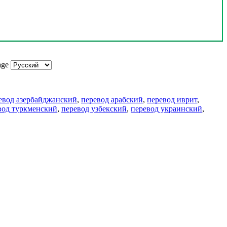
age
евод азербайджанский
,
перевод арабский
,
перевод иврит
,
вод туркменский
,
перевод узбекский
,
перевод украинский
,