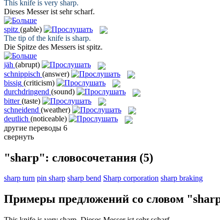
This knife is very
sharp
.
Dieses Messer ist sehr
scharf
.
spitz
(gable)
The tip of the knife is
sharp
.
Die Spitze des Messers ist
spitz
.
jäh
(abrupt)
schnippisch
(answer)
bissig
(criticism)
durchdringend
(sound)
bitter
(taste)
schneidend
(weather)
deutlich
(noticeable)
другие переводы
6
свернуть
"sharp": словосочетания
(5)
sharp turn
pin sharp
sharp bend
Sharp corporation
sharp braking
Примеры предложений со словом "shar
This knife is very
sharp
.
Dieses Messer ist sehr
scharf
.