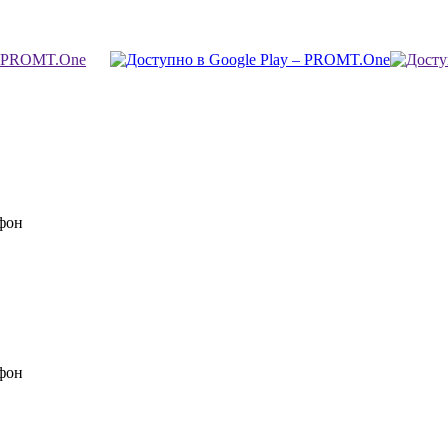
фон
фон