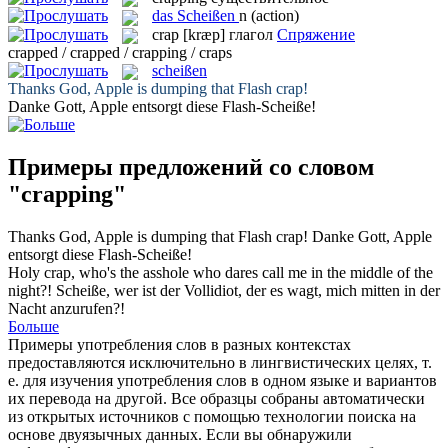
das
Scheißen
n
(action)
crap
[kræp]
глагол
Спряжение
crapped / crapped / crapping / craps
scheißen
Thanks God, Apple is dumping that Flash
crap
!
Danke Gott, Apple entsorgt diese Flash-
Scheiße
!
Примеры предложений со словом
"crapping"
Thanks God, Apple is dumping that Flash
crap
!
Danke Gott, Apple
entsorgt diese Flash-
Scheiße
!
Holy
crap
, who's the asshole who dares call me in the middle of the
night?!
Scheiße
, wer ist der Vollidiot, der es wagt, mich mitten in der
Nacht anzurufen?!
Больше
Примеры употребления слов в разных контекстах
предоставляются исключительно в лингвистических целях, т.
е. для изучения употребления слов в одном языке и вариантов
их перевода на другой. Все образцы собраны автоматически
из открытых источников с помощью технологии поиска на
основе двуязычных данных. Если вы обнаружили