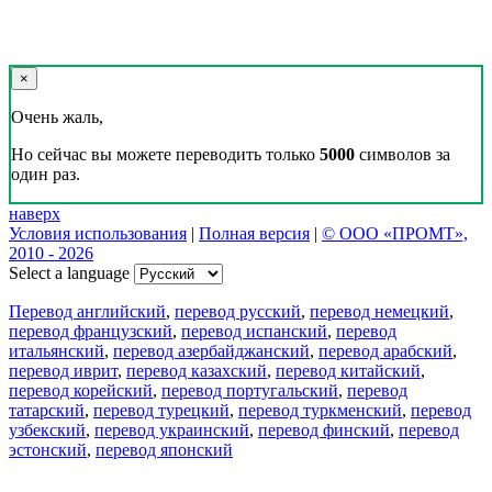
×
Очень жаль,
Но сейчас вы можете переводить только
5000
символов за
один раз.
наверх
Условия использования
|
Полная версия
|
© ООО «ПРОМТ»,
2010 - 2026
Select a language
Перевод английский
,
перевод русский
,
перевод немецкий
,
перевод французский
,
перевод испанский
,
перевод
итальянский
,
перевод азербайджанский
,
перевод арабский
,
перевод иврит
,
перевод казахский
,
перевод китайский
,
перевод корейский
,
перевод португальский
,
перевод
татарский
,
перевод турецкий
,
перевод туркменский
,
перевод
узбекский
,
перевод украинский
,
перевод финский
,
перевод
эстонский
,
перевод японский