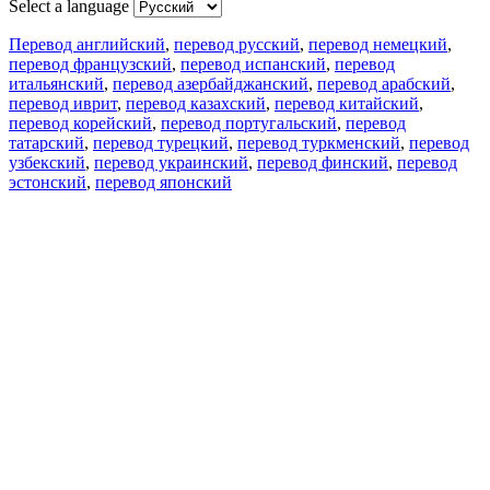
Select a language
Перевод английский
,
перевод русский
,
перевод немецкий
,
перевод французский
,
перевод испанский
,
перевод
итальянский
,
перевод азербайджанский
,
перевод арабский
,
перевод иврит
,
перевод казахский
,
перевод китайский
,
перевод корейский
,
перевод португальский
,
перевод
татарский
,
перевод турецкий
,
перевод туркменский
,
перевод
узбекский
,
перевод украинский
,
перевод финский
,
перевод
эстонский
,
перевод японский
Возможности
Перевод текста
Примеры употребления
Склонение и спряжение
Наш блог
Бесплатные приложения
PROMT.One для iOS
PROMT.One для Android
Предложения