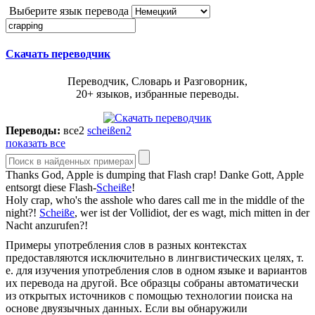
Выберите язык перевода
Скачать переводчик
Переводчик, Словарь и Разговорник,
20+ языков, избранные переводы.
Переводы:
все
2
scheißen
2
показать все
Thanks God, Apple is dumping that Flash
crap
!
Danke Gott, Apple
entsorgt diese Flash-
Scheiße
!
Holy
crap
, who's the asshole who dares call me in the middle of the
night?!
Scheiße
, wer ist der Vollidiot, der es wagt, mich mitten in der
Nacht anzurufen?!
Примеры употребления слов в разных контекстах
предоставляются исключительно в лингвистических целях, т.
е. для изучения употребления слов в одном языке и вариантов
их перевода на другой. Все образцы собраны автоматически
из открытых источников с помощью технологии поиска на
основе двуязычных данных. Если вы обнаружили