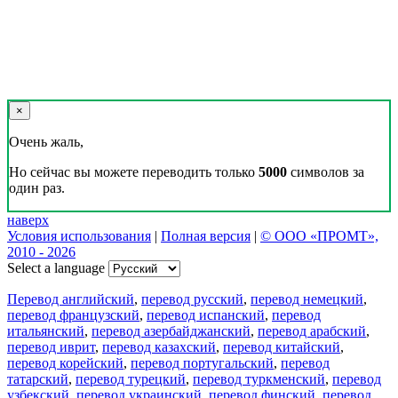
×
Очень жаль,
Но сейчас вы можете переводить только
5000
символов за
один раз.
наверх
Условия использования
|
Полная версия
|
© ООО «ПРОМТ»,
2010 - 2026
Select a language
Перевод английский
,
перевод русский
,
перевод немецкий
,
перевод французский
,
перевод испанский
,
перевод
итальянский
,
перевод азербайджанский
,
перевод арабский
,
перевод иврит
,
перевод казахский
,
перевод китайский
,
перевод корейский
,
перевод португальский
,
перевод
татарский
,
перевод турецкий
,
перевод туркменский
,
перевод
узбекский
,
перевод украинский
,
перевод финский
,
перевод