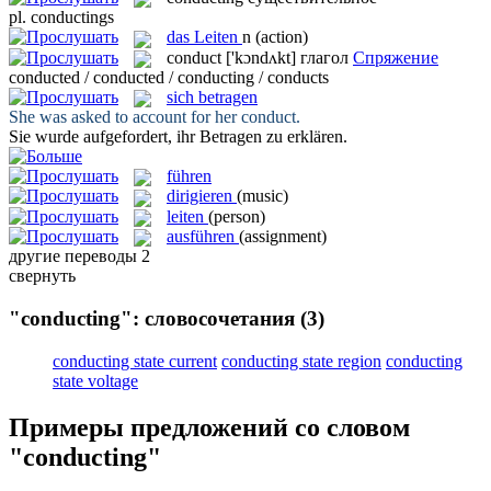
pl.
conductings
das
Leiten
n
(action)
conduct
['kɔndʌkt]
глагол
Спряжение
conducted / conducted / conducting / conducts
sich betragen
She was asked to account for her
conduct
.
Sie wurde aufgefordert, ihr
Betragen
zu erklären.
führen
dirigieren
(music)
leiten
(person)
ausführen
(assignment)
другие переводы
2
свернуть
"conducting": словосочетания
(3)
conducting state current
conducting state region
conducting
state voltage
Примеры предложений со словом
"conducting"