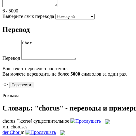
6
/
5000
Выберите язык перевода
Перевод
Перевод
Ваш текст переведен частично.
Вы можете переводить не более
5000
символов за один раз.
<>
Реклама
Словарь: "chorus" - переводы и пример
chorus
[ˈkɔ:rəs]
существительное
мн.
choruses
der
Chor
m