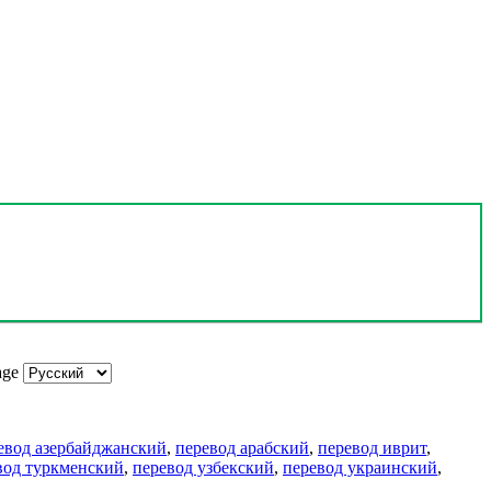
age
евод азербайджанский
,
перевод арабский
,
перевод иврит
,
вод туркменский
,
перевод узбекский
,
перевод украинский
,