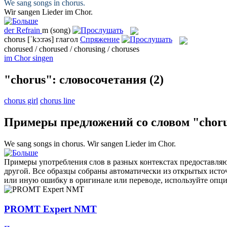
We sang songs in
chorus
.
Wir sangen Lieder im
Chor
.
der
Refrain
m
(song)
chorus
[ˈkɔ:rəs]
глагол
Спряжение
chorused / chorused / chorusing / choruses
im Chor singen
"chorus": словосочетания
(2)
chorus girl
chorus line
Примеры предложений со словом "chor
We sang songs in
chorus
.
Wir sangen Lieder im
Chor
.
Примеры употребления слов в разных контекстах предоставляют
другой. Все образцы собраны автоматически из открытых ист
или иную ошибку в оригинале или переводе, используйте опц
PROMT Expert NMT