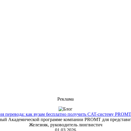
Реклама
 перевода: как вузам бесплатно получить CAT-систему PROMT T
енный Академической программе компании PROMT для представит
Железняк, руководитель лингвистич
01.03.2026