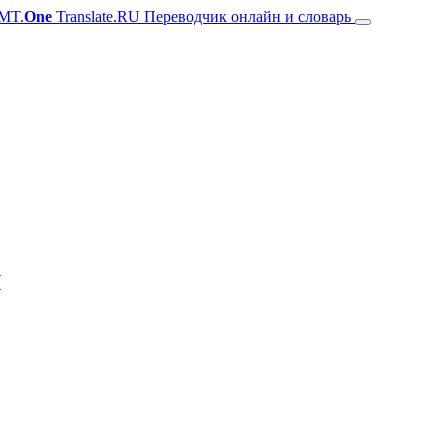
MT.
One
Translate.RU Переводчик онлайн и словарь
й