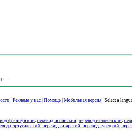
раз.
ости
|
Реклама у нас
|
Помощь
|
Мобильная версия
|
Select a langu
евод французский
,
перевод испанский
,
перевод итальянский
,
пер
евод португальский
,
перевод татарский
,
перевод турецкий
,
пере