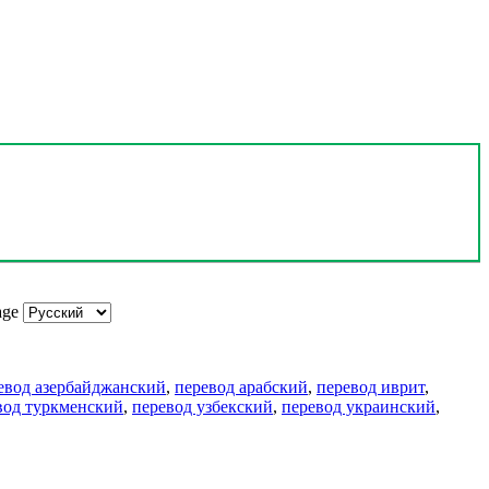
age
евод азербайджанский
,
перевод арабский
,
перевод иврит
,
вод туркменский
,
перевод узбекский
,
перевод украинский
,