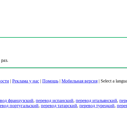
раз.
ости
|
Реклама у нас
|
Помощь
|
Мобильная версия
|
Select a langu
евод французский
,
перевод испанский
,
перевод итальянский
,
пер
евод португальский
,
перевод татарский
,
перевод турецкий
,
пере