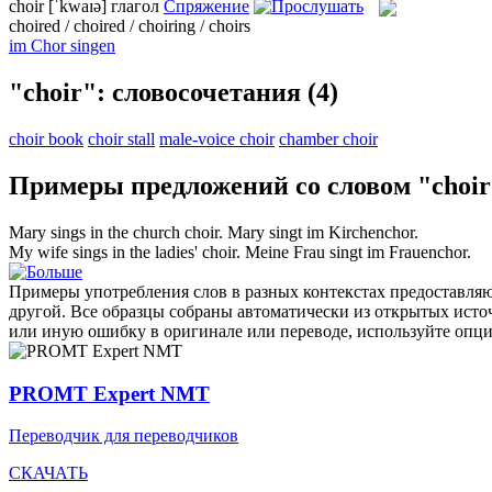
choir
[ˈkwaɪə]
глагол
Спряжение
choired / choired / choiring / choirs
im Chor singen
"choir": словосочетания
(4)
choir book
choir stall
male-voice choir
chamber choir
Примеры предложений со словом "choir
Mary sings in the church
choir
.
Mary singt im Kirchenchor.
My wife sings in the ladies'
choir
.
Meine Frau singt im Frauenchor.
Примеры употребления слов в разных контекстах предоставляют
другой. Все образцы собраны автоматически из открытых ист
или иную ошибку в оригинале или переводе, используйте опц
PROMT Expert NMT
Переводчик для переводчиков
СКАЧАТЬ