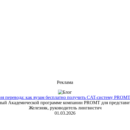
Реклама
 перевода: как вузам бесплатно получить CAT-систему PROMT T
енный Академической программе компании PROMT для представит
Железняк, руководитель лингвистич
01.03.2026