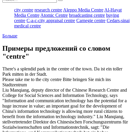
city centre
research centre
Aleppo Media Centre
Al-Hayat
Media Centre
Atomic Centre
broadcasting centre
buying
centre
C-a-c-city appraisal centre
Carnegie centre
Cedars-sinai
medical centre
Больше
Примеры предложений со словом
"centre"
There's a splendid park in the
centre
of the town.
Da ist ein toller
Park
mitten
in der Stadt.
Please take me to the
city centre
Bitte bringen Sie mich ins
Stadtzentrum
Liu Manqiang, deputy director of the Chinese
Research Centre
and
College for Social Sciences and Information Technology, says
"Information and communication technology has the potential for a
huge increase in value; an important goal for the development of
China's information technology is allowing more rural citizens to
benefit from the information technology industry."
Liu Manqiang,
stellvertretender Direktor des Chinesischen
Forschungszentrums
für
Sozialwissenschaften und Informationstechnik, sagt: "Die