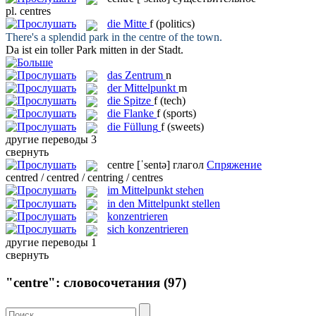
pl.
centres
die
Mitte
f
(politics)
There's a splendid park in the
centre
of the town.
Da ist ein toller Park
mitten
in der Stadt.
das
Zentrum
n
der
Mittelpunkt
m
die
Spitze
f
(tech)
die
Flanke
f
(sports)
die
Füllung
f
(sweets)
другие переводы
3
свернуть
centre
[ˈsentə]
глагол
Спряжение
centred / centred / centring / centres
im Mittelpunkt stehen
in den Mittelpunkt stellen
konzentrieren
sich konzentrieren
другие переводы
1
свернуть
"centre": словосочетания
(97)