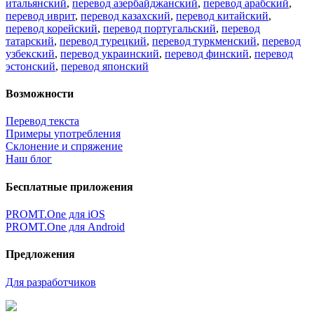
итальянский
,
перевод азербайджанский
,
перевод арабский
,
перевод иврит
,
перевод казахский
,
перевод китайский
,
перевод корейский
,
перевод португальский
,
перевод
татарский
,
перевод турецкий
,
перевод туркменский
,
перевод
узбекский
,
перевод украинский
,
перевод финский
,
перевод
эстонский
,
перевод японский
Возможности
Перевод текста
Примеры употребления
Склонение и спряжение
Наш блог
Бесплатные приложения
PROMT.One для iOS
PROMT.One для Android
Предложения
Для разработчиков