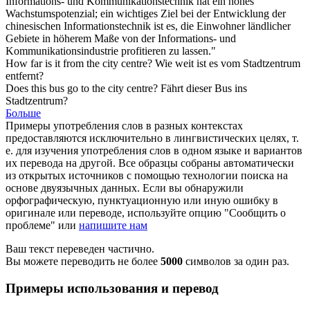
Informations- und Kommunikationstechnik hat ein hohes
Wachstumspotenzial; ein wichtiges Ziel bei der Entwicklung der
chinesischen Informationstechnik ist es, die Einwohner ländlicher
Gebiete in höherem Maße von der Informations- und
Kommunikationsindustrie profitieren zu lassen."
How far is it from the
city centre
?
Wie weit ist es vom
Stadtzentrum
entfernt?
Does this bus go to the
city centre
?
Fährt dieser Bus ins
Stadtzentrum
?
Больше
Примеры употребления слов в разных контекстах
предоставляются исключительно в лингвистических целях, т.
е. для изучения употребления слов в одном языке и вариантов
их перевода на другой. Все образцы собраны автоматически
из открытых источников с помощью технологии поиска на
основе двуязычных данных. Если вы обнаружили
орфографическую, пунктуационную или иную ошибку в
оригинале или переводе, используйте опцию "Сообщить о
проблеме" или
напишите нам
Ваш текст переведен частично.
Вы можете переводить не более
5000
символов за один раз.
Примеры использования и перевод