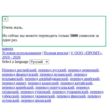
×
Очень жаль,
Но сейчас вы можете переводить только
5000
символов за
один раз.
наверх
Условия использования
|
Полная версия
|
© ООО «ПРОМТ»,
2010 - 2026
Select a language
Перевод английский
,
перевод русский
,
перевод немецкий
,
перевод французский
,
перевод испанский
,
перевод
итальянский
,
перевод азербайджанский
,
перевод арабский
,
перевод иврит
,
перевод казахский
,
перевод китайский
,
перевод корейский
,
перевод португальский
,
перевод
татарский
,
перевод турецкий
,
перевод туркменский
,
перевод
узбекский
,
перевод украинский
,
перевод финский
,
перевод
эстонский
,
перевод японский