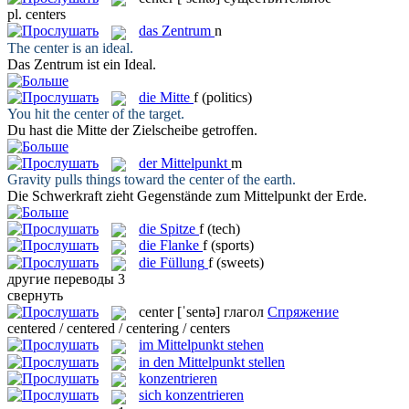
pl.
centers
das
Zentrum
n
The
center
is an ideal.
Das
Zentrum
ist ein Ideal.
die
Mitte
f
(politics)
You hit the
center
of the target.
Du hast die
Mitte
der Zielscheibe getroffen.
der
Mittelpunkt
m
Gravity pulls things toward the
center
of the earth.
Die Schwerkraft zieht Gegenstände zum
Mittelpunkt
der Erde.
die
Spitze
f
(tech)
die
Flanke
f
(sports)
die
Füllung
f
(sweets)
другие переводы
3
свернуть
center
[ˈsentə]
глагол
Спряжение
centered / centered / centering / centers
im Mittelpunkt stehen
in den Mittelpunkt stellen
konzentrieren
sich konzentrieren