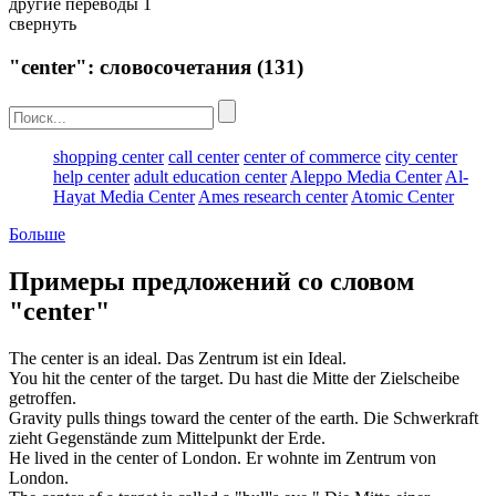
другие переводы
1
свернуть
"center": словосочетания
(131)
shopping center
call center
center of commerce
city center
help center
adult education center
Aleppo Media Center
Al-
Hayat Media Center
Ames research center
Atomic Center
Больше
Примеры предложений со словом
"center"
The
center
is an ideal.
Das
Zentrum
ist ein Ideal.
You hit the
center
of the target.
Du hast die
Mitte
der Zielscheibe
getroffen.
Gravity pulls things toward the
center
of the earth.
Die Schwerkraft
zieht Gegenstände zum
Mittelpunkt
der Erde.
He lived in the
center
of London.
Er wohnte im
Zentrum
von
London.