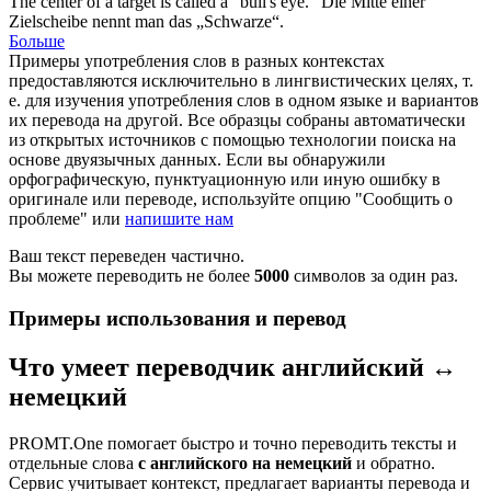
The
center
of a target is called a "bull's eye."
Die
Mitte
einer
Zielscheibe nennt man das „Schwarze“.
Больше
Примеры употребления слов в разных контекстах
предоставляются исключительно в лингвистических целях, т.
е. для изучения употребления слов в одном языке и вариантов
их перевода на другой. Все образцы собраны автоматически
из открытых источников с помощью технологии поиска на
основе двуязычных данных. Если вы обнаружили
орфографическую, пунктуационную или иную ошибку в
оригинале или переводе, используйте опцию "Сообщить о
проблеме" или
напишите нам
Ваш текст переведен частично.
Вы можете переводить не более
5000
символов за один раз.
Примеры использования и перевод
Что умеет переводчик английский ↔
немецкий
PROMT.One помогает быстро и точно переводить тексты и
отдельные слова
с английского на немецкий
и обратно.
Сервис учитывает контекст, предлагает варианты перевода и