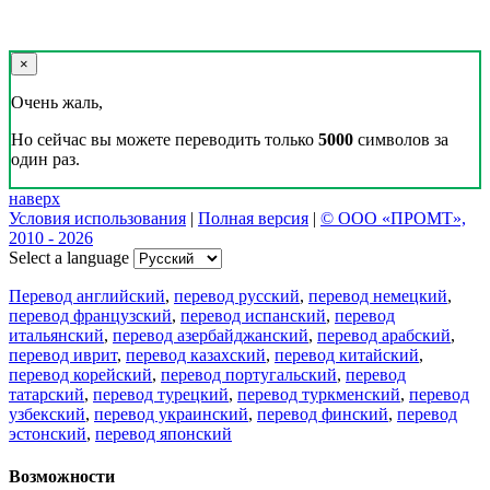
×
Очень жаль,
Но сейчас вы можете переводить только
5000
символов за
один раз.
наверх
Условия использования
|
Полная версия
|
© ООО «ПРОМТ»,
2010 - 2026
Select a language
Перевод английский
,
перевод русский
,
перевод немецкий
,
перевод французский
,
перевод испанский
,
перевод
итальянский
,
перевод азербайджанский
,
перевод арабский
,
перевод иврит
,
перевод казахский
,
перевод китайский
,
перевод корейский
,
перевод португальский
,
перевод
татарский
,
перевод турецкий
,
перевод туркменский
,
перевод
узбекский
,
перевод украинский
,
перевод финский
,
перевод
эстонский
,
перевод японский
Возможности