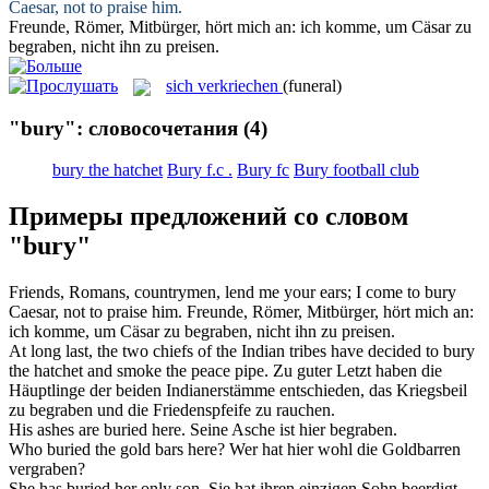
Caesar, not to praise him.
Freunde, Römer, Mitbürger, hört mich an: ich komme, um Cäsar zu
begraben
, nicht ihn zu preisen.
sich verkriechen
(funeral)
"bury": словосочетания
(4)
bury the hatchet
Bury f.c .
Bury fc
Bury football club
Примеры предложений со словом
"bury"
Friends, Romans, countrymen, lend me your ears; I come to
bury
Caesar, not to praise him.
Freunde, Römer, Mitbürger, hört mich an:
ich komme, um Cäsar zu
begraben
, nicht ihn zu preisen.
At long last, the two chiefs of the Indian tribes have decided to
bury
the hatchet and smoke the peace pipe.
Zu guter Letzt haben die
Häuptlinge der beiden Indianerstämme entschieden, das Kriegsbeil
zu
begraben
und die Friedenspfeife zu rauchen.
His ashes are
buried
here.
Seine Asche ist hier
begraben
.
Who
buried
the gold bars here?
Wer hat hier wohl die Goldbarren
vergraben
?
She has
buried
her only son.
Sie hat ihren einzigen Sohn
beerdigt
.