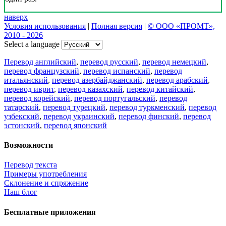
наверх
Условия использования
|
Полная версия
|
© ООО «ПРОМТ»,
2010 - 2026
Select a language
Перевод английский
,
перевод русский
,
перевод немецкий
,
перевод французский
,
перевод испанский
,
перевод
итальянский
,
перевод азербайджанский
,
перевод арабский
,
перевод иврит
,
перевод казахский
,
перевод китайский
,
перевод корейский
,
перевод португальский
,
перевод
татарский
,
перевод турецкий
,
перевод туркменский
,
перевод
узбекский
,
перевод украинский
,
перевод финский
,
перевод
эстонский
,
перевод японский
Возможности
Перевод текста
Примеры употребления
Склонение и спряжение
Наш блог
Бесплатные приложения