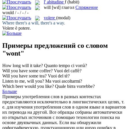
l'
abitudine
f
(habit)
will
[wɪl]
глагол
Спряжение
would / - / - / -
volere
(modal)
Where there's a
will
, there's a way.
Volere
è potere.
Примеры предложений со словом
"wont"
How long
will
it take?
Quanto tempo ci
vorrà
?
Will
you have some coffee?
Vuoi
del caffè?
Will
you have some tea?
Vuoi
del tè?
Listen to me,
will
you?
Ma
vuoi
ascoltarmi?
Which beer
would
you like?
Quale birra
vorrebbe
?
Больше
Примеры употребления слов в разных контекстах
предоставляются исключительно в лингвистических целях, т.
е. для изучения употребления слов в одном языке и вариантов
их перевода на другой. Все образцы собраны автоматически
из открытых источников с помощью технологии поиска на
основе двуязычных данных. Если вы обнаружили
орфографическую, пунктуационную или иную ошибку в