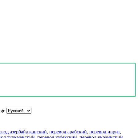
age
евод азербайджанский
,
перевод арабский
,
перевод иврит
,
вод туркменский
,
перевод узбекский
,
перевод украинский
,