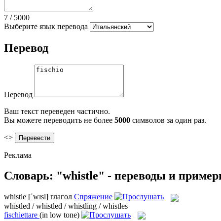
7
/
5000
Выберите язык перевода
Перевод
Перевод
Ваш текст переведен частично.
Вы можете переводить не более
5000
символов за один раз.
<>
Реклама
Словарь: "whistle" - переводы и приме
whistle
[ˈwɪsl]
глагол
Спряжение
whistled / whistled / whistling / whistles
fischiettare
(in low tone)