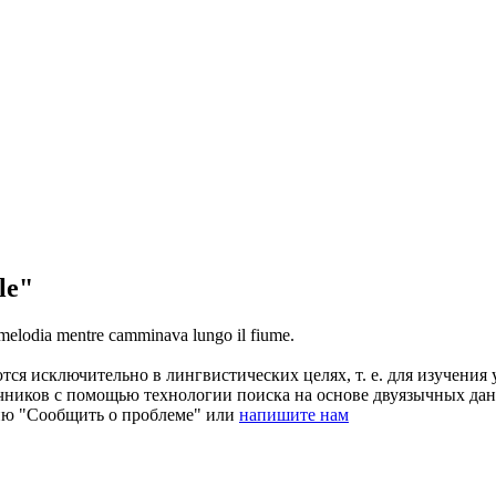
le"
melodia mentre camminava lungo il fiume.
ся исключительно в лингвистических целях, т. е. для изучения 
очников с помощью технологии поиска на основе двуязычных д
ию "Сообщить о проблеме" или
напишите нам