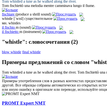
Tom
whistled
a tune as he walked along the river.
Tom
fischiettò
una melodia mentre camminava lungo il fiume.
fischiare
(produce a shrill sound)
whistle
[ˈwɪsl]
существительное
мн.
whistles
il
fischio
m
(sound)
il
fischietto
m
(instrument)
"whistle": словосочетания
(2)
blow whistle
final whistle
Примеры предложений со словом "whist
Tom
whistled
a tune as he walked along the river.
Tom
fischiettò
una 
Примеры употребления слов в разных контекстах предоставляют
другой. Все образцы собраны автоматически из открытых ист
или иную ошибку в оригинале или переводе, используйте опц
PROMT Expert NMT