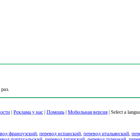
раз.
ости
|
Реклама у нас
|
Помощь
|
Мобильная версия
|
Select a langu
евод французский
,
перевод испанский
,
перевод итальянский
,
пер
евод португальский
,
перевод татарский
,
перевод турецкий
,
пере