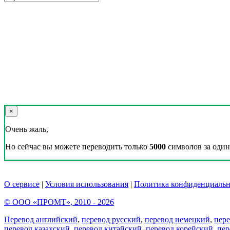
×
Очень жаль,
Но сейчас вы можете переводить только
5000
символов за один 
О сервисе
|
Условия использования
|
Политика конфиденциальн
© ООО «ПРОМТ», 2010 - 2026
Перевод английский
,
перевод русский
,
перевод немецкий
,
пер
перевод казахский
,
перевод китайский
,
перевод корейский
,
пер