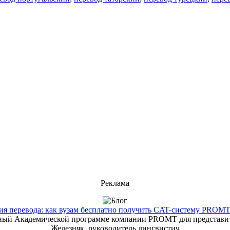
Реклама
 перевода: как вузам бесплатно получить CAT-систему PROMT T
енный Академической программе компании PROMT для представит
Железняк, руководитель лингвистич