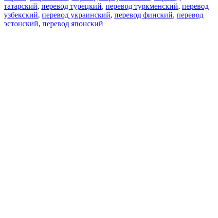
татарский
,
перевод турецкий
,
перевод туркменский
,
перевод
узбекский
,
перевод украинский
,
перевод финский
,
перевод
эстонский
,
перевод японский
Возможности
Перевод текста
Примеры употребления
Склонение и спряжение
Наш блог
Бесплатные приложения
PROMT.One для iOS
PROMT.One для Android
Предложения
Для разработчиков
Копировать текст
Копировать перевод