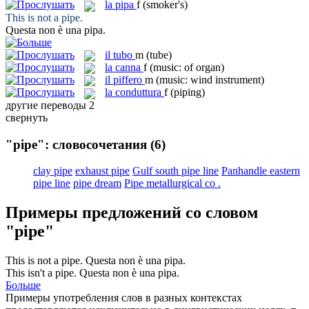
la
pipa
f
(smoker's)
This is not a
pipe
.
Questa non è una
pipa
.
il
tubo
m
(tube)
la
canna
f
(music: of organ)
il
piffero
m
(music: wind instrument)
la
conduttura
f
(piping)
другие переводы
2
свернуть
"pipe": словосочетания
(6)
clay pipe
exhaust pipe
Gulf south pipe line
Panhandle eastern
pipe line
pipe dream
Pipe metallurgical co .
Примеры предложений со словом
"pipe"
This is not a
pipe
.
Questa non è una
pipa
.
This isn't a
pipe
.
Questa non è una
pipa
.
Больше
Примеры употребления слов в разных контекстах