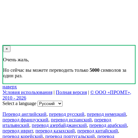
×
Очень жаль,
Но сейчас вы можете переводить только
5000
символов за
один раз.
наверх
Условия использования
|
Полная версия
|
© ООО «ПРОМТ»,
2010 - 2026
Select a language
Перевод английский
,
перевод русский
,
перевод немецкий
,
перевод французский
,
перевод испанский
,
перевод
итальянский
,
перевод азербайджанский
,
перевод арабский
,
перевод иврит
,
перевод казахский
,
перевод китайский
,
перевод корейский
,
перевод португальский
,
перевод