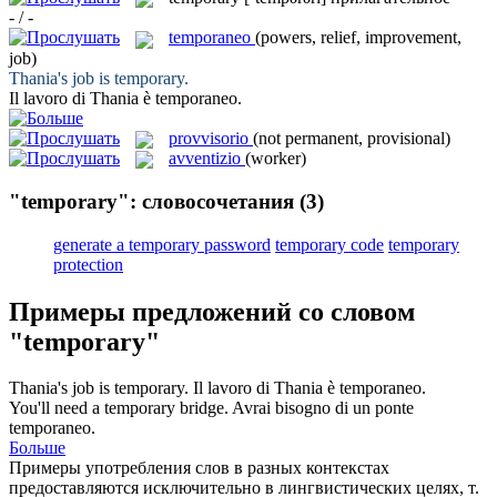
- / -
temporaneo
(powers, relief, improvement,
job)
Thania's job is
temporary
.
Il lavoro di Thania è
temporaneo
.
provvisorio
(not permanent, provisional)
avventizio
(worker)
"temporary": словосочетания
(3)
generate a temporary password
temporary code
temporary
protection
Примеры предложений со словом
"temporary"
Thania's job is
temporary
.
Il lavoro di Thania è
temporaneo
.
You'll need a
temporary
bridge.
Avrai bisogno di un ponte
temporaneo
.
Больше
Примеры употребления слов в разных контекстах
предоставляются исключительно в лингвистических целях, т.