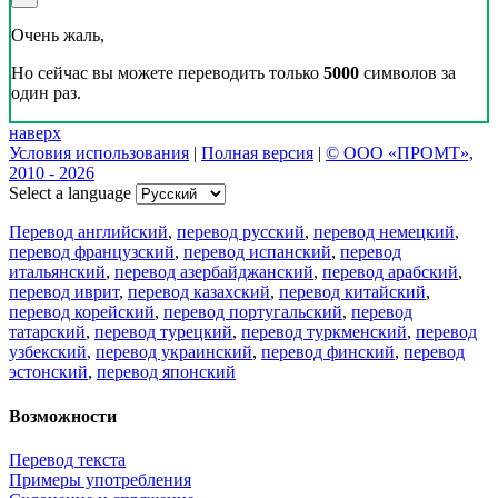
Очень жаль,
Но сейчас вы можете переводить только
5000
символов за
один раз.
наверх
Условия использования
|
Полная версия
|
© ООО «ПРОМТ»,
2010 - 2026
Select a language
Перевод английский
,
перевод русский
,
перевод немецкий
,
перевод французский
,
перевод испанский
,
перевод
итальянский
,
перевод азербайджанский
,
перевод арабский
,
перевод иврит
,
перевод казахский
,
перевод китайский
,
перевод корейский
,
перевод португальский
,
перевод
татарский
,
перевод турецкий
,
перевод туркменский
,
перевод
узбекский
,
перевод украинский
,
перевод финский
,
перевод
эстонский
,
перевод японский
Возможности
Перевод текста
Примеры употребления