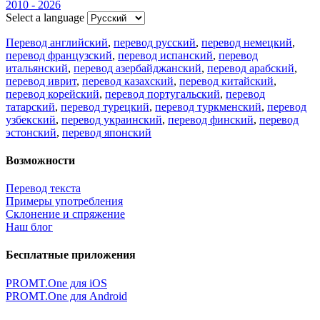
2010 - 2026
Select a language
Перевод английский
,
перевод русский
,
перевод немецкий
,
перевод французский
,
перевод испанский
,
перевод
итальянский
,
перевод азербайджанский
,
перевод арабский
,
перевод иврит
,
перевод казахский
,
перевод китайский
,
перевод корейский
,
перевод португальский
,
перевод
татарский
,
перевод турецкий
,
перевод туркменский
,
перевод
узбекский
,
перевод украинский
,
перевод финский
,
перевод
эстонский
,
перевод японский
Возможности
Перевод текста
Примеры употребления
Склонение и спряжение
Наш блог
Бесплатные приложения
PROMT.One для iOS
PROMT.One для Android