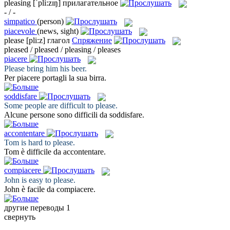
pleasing
[ˈpli:zɪŋ]
прилагательное
- / -
simpatico
(person)
piacevole
(news, sight)
please
[pli:z]
глагол
Спряжение
pleased / pleased / pleasing / pleases
piacere
Please
bring him his beer.
Per
piacere
portagli la sua birra.
soddisfare
Some people are difficult to
please
.
Alcune persone sono difficili da
soddisfare
.
accontentare
Tom is hard to
please
.
Tom è difficile da
accontentare
.
compiacere
John is easy to
please
.
John è facile da
compiacere
.
другие переводы
1
свернуть