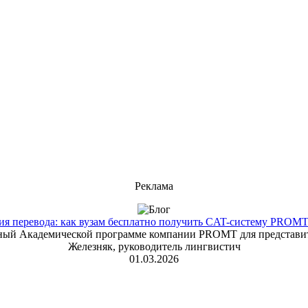
Реклама
 перевода: как вузам бесплатно получить CAT-систему PROMT T
енный Академической программе компании PROMT для представит
Железняк, руководитель лингвистич
01.03.2026