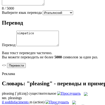
8
/
5000
Выберите язык перевода
Перевод
Перевод
Ваш текст переведен частично.
Вы можете переводить не более
5000
символов за один раз.
<>
Реклама
Словарь: "pleasing" - переводы и прим
pleasing
[ˈpli:zɪŋ]
существительное
мн.
pleasings
il
soddisfacimento
m
(action)