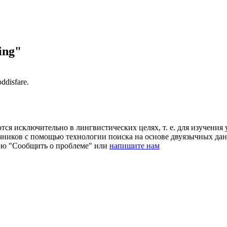
ing"
oddisfare
.
ся исключительно в лингвистических целях, т. е. для изучения 
очников с помощью технологии поиска на основе двуязычных д
ию "Сообщить о проблеме" или
напишите нам