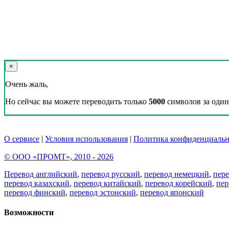
×
Очень жаль,
Но сейчас вы можете переводить только
5000
символов за один 
О сервисе
|
Условия использования
|
Политика конфиденциальн
© ООО «ПРОМТ», 2010 - 2026
Перевод английский
,
перевод русский
,
перевод немецкий
,
пер
перевод казахский
,
перевод китайский
,
перевод корейский
,
пер
перевод финский
,
перевод эстонский
,
перевод японский
Возможности