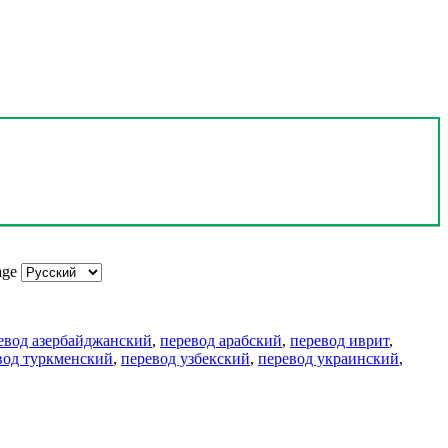
age
евод азербайджанский
,
перевод арабский
,
перевод иврит
,
вод туркменский
,
перевод узбекский
,
перевод украинский
,