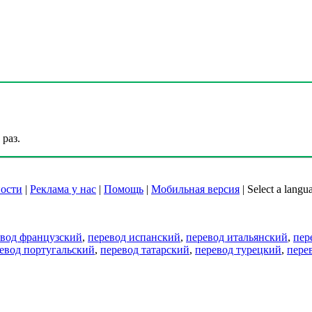
раз.
ости
|
Реклама у нас
|
Помощь
|
Мобильная версия
|
Select a langu
евод французский
,
перевод испанский
,
перевод итальянский
,
пер
евод португальский
,
перевод татарский
,
перевод турецкий
,
пере