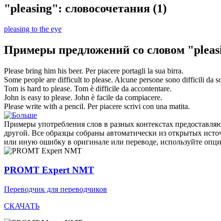
"pleasing": словосочетания
(1)
pleasing to the eye
Примеры предложений со словом "pleas
Please
bring him his beer.
Per
piacere
portagli la sua birra.
Some people are difficult to
please
.
Alcune persone sono difficili da
s
Tom is hard to
please
.
Tom è difficile da
accontentare
.
John is easy to
please
.
John è facile da
compiacere
.
Please
write with a pencil.
Per
piacere
scrivi con una matita.
Примеры употребления слов в разных контекстах предоставляют
другой. Все образцы собраны автоматически из открытых ист
или иную ошибку в оригинале или переводе, используйте опц
PROMT Expert NMT
Переводчик для переводчиков
СКАЧАТЬ