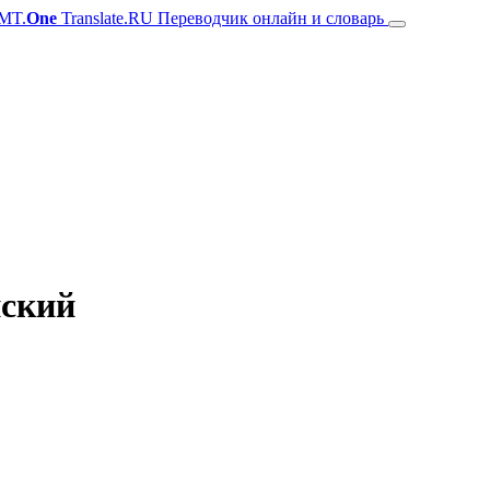
MT.
One
Translate.RU Переводчик онлайн и словарь
нский