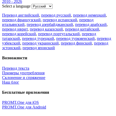
2010 - 2026
Select a language
Перевод английский
,
перевод русский
,
перевод немецкий
,
перевод французский
,
перевод испанский
,
перевод
итальянский
,
перевод азербайджанский
,
перевод арабский
,
перевод иврит
,
перевод казахский
,
перевод китайский
,
перевод корейский
,
перевод португальский
,
перевод
татарский
,
перевод турецкий
,
перевод туркменский
,
перевод
узбекский
,
перевод украинский
,
перевод финский
,
перевод
эстонский
,
перевод японский
Возможности
Перевод текста
Примеры употребления
Склонение и спряжение
Наш блог
Бесплатные приложения
PROMT.One для iOS
PROMT.One для Android