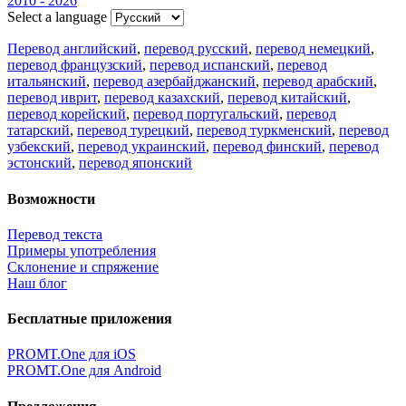
2010 - 2026
Select a language
Перевод английский
,
перевод русский
,
перевод немецкий
,
перевод французский
,
перевод испанский
,
перевод
итальянский
,
перевод азербайджанский
,
перевод арабский
,
перевод иврит
,
перевод казахский
,
перевод китайский
,
перевод корейский
,
перевод португальский
,
перевод
татарский
,
перевод турецкий
,
перевод туркменский
,
перевод
узбекский
,
перевод украинский
,
перевод финский
,
перевод
эстонский
,
перевод японский
Возможности
Перевод текста
Примеры употребления
Склонение и спряжение
Наш блог
Бесплатные приложения
PROMT.One для iOS
PROMT.One для Android