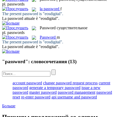
pl.
passwords
la
password
f
The present
password
is "eosdigital".
La
password
attuale è "eosdigital".
Password
существительное
pl.
passwords
Password
m
The present
password
is "eosdigital".
La
password
attuale è "eosdigital".
"password": словосочетания
(13)
account password
change password request process
current
password
generate a temporary password
issue a new
password
master password
password management
password
reset
re-enter password
api username and password
Больше
Примеры предложений со словом