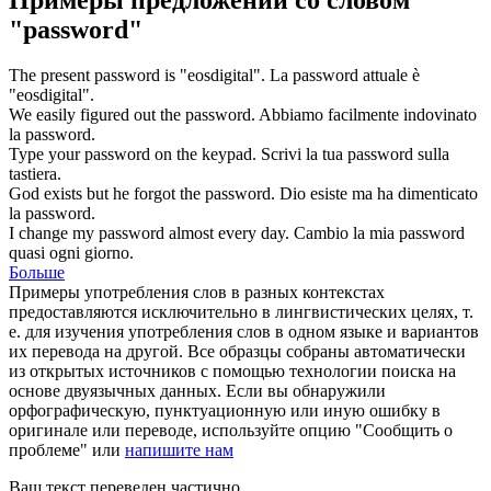
"password"
The present
password
is "eosdigital".
La
password
attuale è
"eosdigital".
We easily figured out the
password
.
Abbiamo facilmente indovinato
la
password
.
Type your
password
on the keypad.
Scrivi la tua
password
sulla
tastiera.
God exists but he forgot the
password
.
Dio esiste ma ha dimenticato
la
password
.
I change my
password
almost every day.
Cambio la mia
password
quasi ogni giorno.
Больше
Примеры употребления слов в разных контекстах
предоставляются исключительно в лингвистических целях, т.
е. для изучения употребления слов в одном языке и вариантов
их перевода на другой. Все образцы собраны автоматически
из открытых источников с помощью технологии поиска на
основе двуязычных данных. Если вы обнаружили
орфографическую, пунктуационную или иную ошибку в
оригинале или переводе, используйте опцию "Сообщить о
проблеме" или
напишите нам
Ваш текст переведен частично.