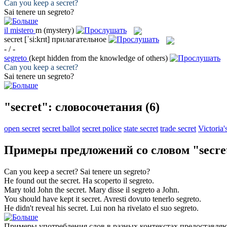
Can you keep a
secret
?
Sai tenere un
segreto
?
il
mistero
m
(mystery)
secret
[ˈsi:krɪt]
прилагательное
- / -
segreto
(kept hidden from the knowledge of others)
Can you keep a
secret
?
Sai tenere un
segreto
?
"secret": словосочетания
(6)
open secret
secret ballot
secret police
state secret
trade secret
Victoria'
Примеры предложений со словом "secre
Can you keep a
secret
?
Sai tenere un
segreto
?
He found out the
secret
.
Ha scoperto il
segreto
.
Mary told John the
secret
.
Mary disse il
segreto
a John.
You should have kept it
secret
.
Avresti dovuto tenerlo
segreto
.
He didn't reveal his
secret
.
Lui non ha rivelato el suo
segreto
.
Примеры употребления слов в разных контекстах предоставляют