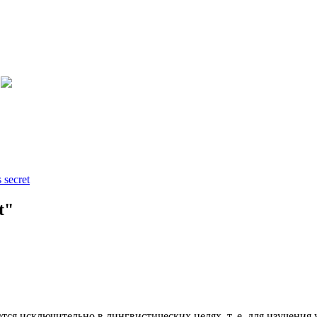
s secret
t"
ся исключительно в лингвистических целях, т. е. для изучения 