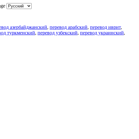
age
евод азербайджанский
,
перевод арабский
,
перевод иврит
,
вод туркменский
,
перевод узбекский
,
перевод украинский
,