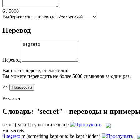
6
/
5000
Выберите язык перевода
Перевод
Перевод
Ваш текст переведен частично.
Вы можете переводить не более
5000
символов за один раз.
<>
Реклама
Словарь: "secret" - переводы и пример
secret
[ˈsi:krɪt]
существительное
мн.
secrets
il
segreto
m
(something kept or to be kept hidden)