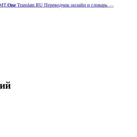
MT.
One
Translate.RU Переводчик онлайн и словарь
кий