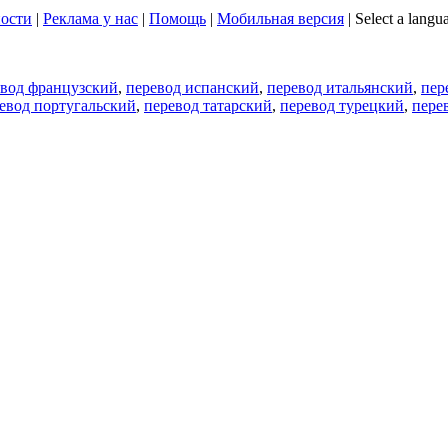
ости
|
Реклама у нас
|
Помощь
|
Мобильная версия
|
Select a langu
евод французский
,
перевод испанский
,
перевод итальянский
,
пер
евод португальский
,
перевод татарский
,
перевод турецкий
,
пере