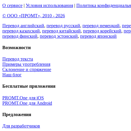
О сервисе
|
Условия использования
|
Политика конфиденциальн
© ООО «ПРОМТ», 2010 - 2026
Перевод английский
,
перевод русский
,
перевод немецкий
,
пер
перевод казахский
,
перевод китайский
,
перевод корейский
,
пер
перевод финский
,
перевод эстонский
,
перевод японский
Возможности
Перевод текста
Примеры употребления
Склонение и спряжение
Наш блог
Бесплатные приложения
PROMT.One для iOS
PROMT.One для Android
Предложения
Для разработчиков