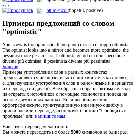
- / -
ottimistico
(hopeful, positive)
Примеры предложений со словом
"optimistic"
Your view is too
optimistic
.
Il tuo punto di vista è troppo
ottimista
.
The optimist looks into a mirror and becomes more
optimistic
, the
pessimist more pessimistic.
L'ottimista guarda in uno specchio e
diventa più
ottimista
, il pessimista diventa più pessimista.
Больше
Примеры употребления слов в разных контекстах
предоставляются исключительно в лингвистических целях, т.
е. для изучения употребления слов в одном языке и вариантов
их перевода на другой. Все образцы собраны автоматически
из открытых источников с помощью технологии поиска на
основе двуязычных данных. Если вы обнаружили
орфографическую, пунктуационную или иную ошибку в
оригинале или переводе, используйте опцию "Сообщить о
проблеме" или
напишите нам
Ваш текст переведен частично.
Вы можете переводить не более
5000
символов за один раз.