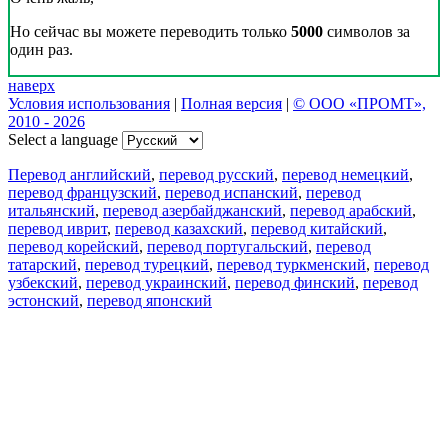
Но сейчас вы можете переводить только
5000
символов за
один раз.
наверх
Условия использования
|
Полная версия
|
© ООО «ПРОМТ»,
2010 - 2026
Select a language
Перевод английский
,
перевод русский
,
перевод немецкий
,
перевод французский
,
перевод испанский
,
перевод
итальянский
,
перевод азербайджанский
,
перевод арабский
,
перевод иврит
,
перевод казахский
,
перевод китайский
,
перевод корейский
,
перевод португальский
,
перевод
татарский
,
перевод турецкий
,
перевод туркменский
,
перевод
узбекский
,
перевод украинский
,
перевод финский
,
перевод
эстонский
,
перевод японский
Возможности
Перевод текста
Примеры употребления
Склонение и спряжение
Наш блог