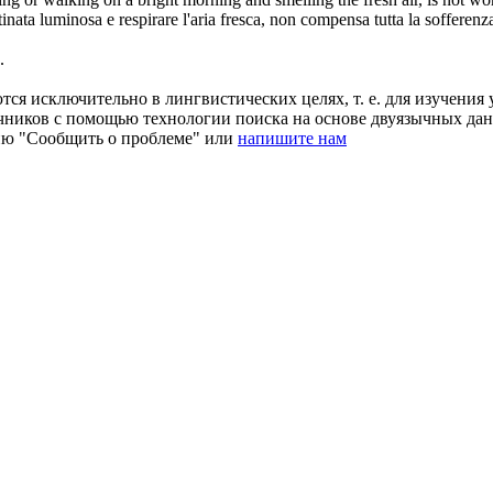
tinata
luminosa
e respirare l'aria fresca, non compensa tutta la sofferenz
.
ся исключительно в лингвистических целях, т. е. для изучения 
очников с помощью технологии поиска на основе двуязычных д
ию "Сообщить о проблеме" или
напишите нам