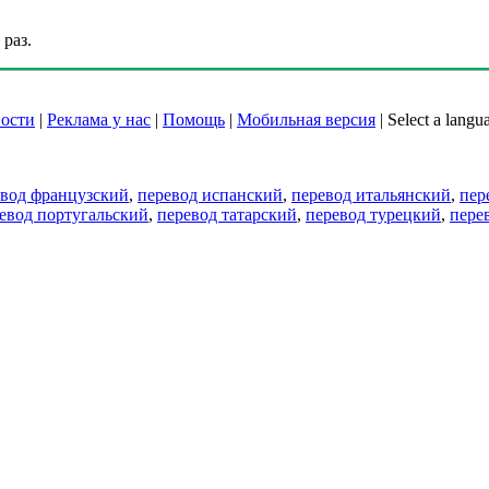
раз.
ости
|
Реклама у нас
|
Помощь
|
Мобильная версия
|
Select a langu
евод французский
,
перевод испанский
,
перевод итальянский
,
пер
евод португальский
,
перевод татарский
,
перевод турецкий
,
пере