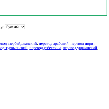
age
евод азербайджанский
,
перевод арабский
,
перевод иврит
,
вод туркменский
,
перевод узбекский
,
перевод украинский
,