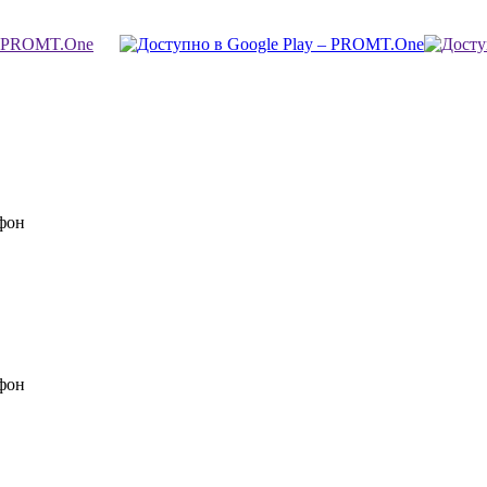
фон
фон