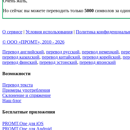
Очень жаль,
Но сейчас вы можете переводить только
5000
символов за один 
О сервисе
|
Условия использования
|
Политика конфиденциальн
© ООО «ПРОМТ», 2010 - 2026
Перевод английский
,
перевод русский
,
перевод немецкий
,
пер
перевод казахский
,
перевод китайский
,
перевод корейский
,
пер
перевод финский
,
перевод эстонский
,
перевод японский
Возможности
Перевод текста
Примеры употребления
Склонение и спряжение
Наш блог
Бесплатные приложения
PROMT.One для iOS
PROMT.One для Android