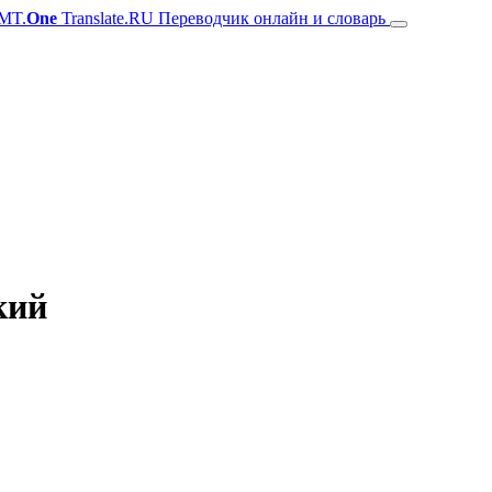
MT.
One
Translate.RU Переводчик онлайн и словарь
кий