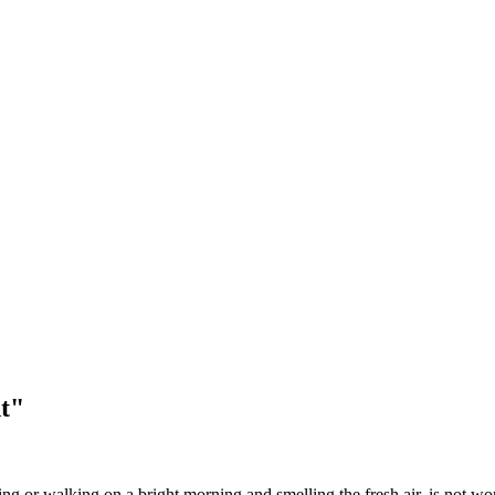
t"
hing or walking on a
bright
morning and smelling the fresh air, is not wor