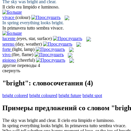
The sky was
bright
and clear.
Il cielo era limpido e
luminoso
.
vivace
(colour)
In spring everything looks
bright
.
In primavera tutto sembra
vivace
.
lucente
(eyes, star, surface)
sereno
(day, weather)
forte
(light, lamp)
vivo
(fire, flame)
gioioso
(cheerful)
другие переводы
4
свернуть
"bright": словосочетания
(4)
bright colored
bright coloured
bright future
bright spot
Примеры предложений со словом "brigh
The sky was
bright
and clear.
Il cielo era limpido e
luminoso
.
In spring everything looks
bright
.
In primavera tutto sembra
vivace
.
Who will tell whether one happy moment of love, or the joy of breat