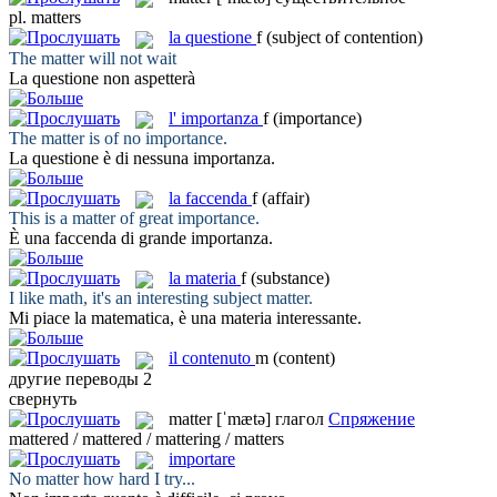
pl.
matters
la
questione
f
(subject of contention)
The
matter
will not wait
La
questione
non aspetterà
l'
importanza
f
(importance)
The
matter
is of no importance.
La questione è di nessuna
importanza
.
la
faccenda
f
(affair)
This is a
matter
of great importance.
È una
faccenda
di grande importanza.
la
materia
f
(substance)
I like math, it's an interesting subject
matter
.
Mi piace la matematica, è una
materia
interessante.
il
contenuto
m
(content)
другие переводы
2
свернуть
matter
[ˈmætə]
глагол
Спряжение
mattered / mattered / mattering / matters
importare
No
matter
how hard I try...