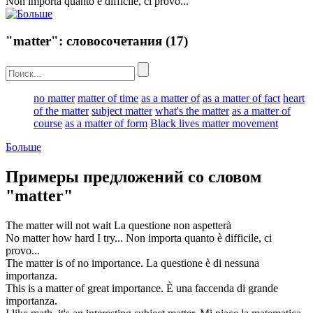
Non
importa
quanto è difficile, ci provo...
"matter": словосочетания
(17)
no matter
matter of time
as a matter of
as a matter of fact
heart
of the matter
subject matter
what's the matter
as a matter of
course
as a matter of form
Black lives matter movement
Больше
Примеры предложений со словом
"matter"
The
matter
will not wait
La
questione
non aspetterà
No
matter
how hard I try...
Non
importa
quanto è difficile, ci
provo...
The
matter
is of no importance.
La questione è di nessuna
importanza
.
This is a
matter
of great importance.
È una
faccenda
di grande
importanza.