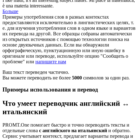
I like math, it's an interesting subject
matter
.
Mi piace la matematica,
è una
materia
interessante.
Больше
Примеры употребления слов в разных контекстах
предоставляются исключительно в лингвистических целях, т.
е. для изучения употребления слов в одном языке и вариантов
их перевода на другой. Все образцы собраны автоматически
из открытых источников с помощью технологии поиска на
основе двуязычных данных. Если вы обнаружили
орфографическую, пунктуационную или иную ошибку в
оригинале или переводе, используйте опцию "Сообщить о
проблеме" или
напишите нам
Ваш текст переведен частично.
Вы можете переводить не более
5000
символов за один раз.
Примеры использования и перевод
Что умеет переводчик английский ↔
итальянский
PROMT.One помогает быстро и точно переводить тексты и
отдельные слова
с английского на итальянский
и обратно.
Сервис учитывает контекст, предлагает варианты перевода и