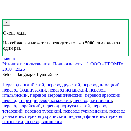
×
Очень жаль,
Но сейчас вы можете переводить только
5000
символов за
один раз.
наверх
Условия использования
|
Полная версия
|
© ООО «ПРОМТ»,
2010 - 2026
Select a language
Перевод английский
,
перевод русский
,
перевод немецкий
,
перевод французский
,
перевод испанский
,
перевод
итальянский
,
перевод азербайджанский
,
перевод арабский
,
перевод иврит
,
перевод казахский
,
перевод китайский
,
перевод корейский
,
перевод португальский
,
перевод
татарский
,
перевод турецкий
,
перевод туркменский
,
перевод
узбекский
,
перевод украинский
,
перевод финский
,
перевод
эстонский
,
перевод японский