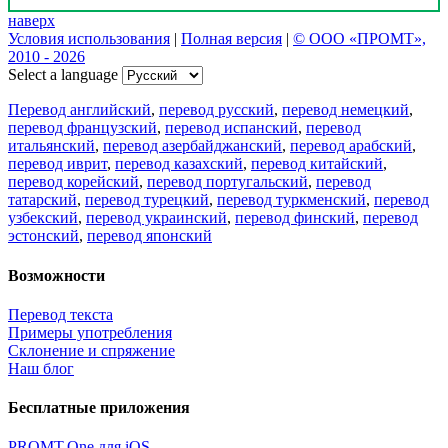
наверх
Условия использования
|
Полная версия
|
© ООО «ПРОМТ»,
2010 - 2026
Select a language
Перевод английский
,
перевод русский
,
перевод немецкий
,
перевод французский
,
перевод испанский
,
перевод
итальянский
,
перевод азербайджанский
,
перевод арабский
,
перевод иврит
,
перевод казахский
,
перевод китайский
,
перевод корейский
,
перевод португальский
,
перевод
татарский
,
перевод турецкий
,
перевод туркменский
,
перевод
узбекский
,
перевод украинский
,
перевод финский
,
перевод
эстонский
,
перевод японский
Возможности
Перевод текста
Примеры употребления
Склонение и спряжение
Наш блог
Бесплатные приложения
PROMT.One для iOS