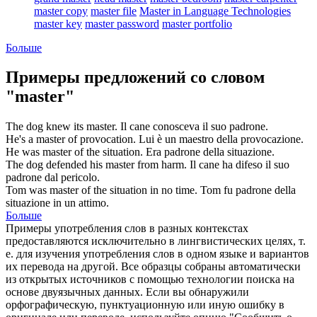
master copy
master file
Master in Language Technologies
master key
master password
master portfolio
Больше
Примеры предложений со словом
"master"
The dog knew its
master
.
Il cane conosceva il suo
padrone
.
He's a
master
of provocation.
Lui è un
maestro
della provocazione.
He was
master
of the situation.
Era
padrone
della situazione.
The dog defended his
master
from harm.
Il cane ha difeso il suo
padrone
dal pericolo.
Tom was
master
of the situation in no time.
Tom fu
padrone
della
situazione in un attimo.
Больше
Примеры употребления слов в разных контекстах
предоставляются исключительно в лингвистических целях, т.
е. для изучения употребления слов в одном языке и вариантов
их перевода на другой. Все образцы собраны автоматически
из открытых источников с помощью технологии поиска на
основе двуязычных данных. Если вы обнаружили
орфографическую, пунктуационную или иную ошибку в