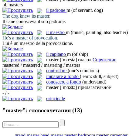
pl.
masters
il
padrone
m
(of servant, dog)
The dog knew its
master
.
Il cane conosceva il suo
padrone
.
il
maestro
m
(music, painting, also teacher)
He's a
master
of provocation.
Lui è un
maestro
della provocazione.
il
capitano
m
(of ship)
master
[ˈmɑ:stə]
глагол
Спряжение
mastered / mastered / mastering / masters
controllare
(one's emotions)
imparare a fondo
(learn: skill, subject)
conoscere a fondo
(understand)
master
[ˈmɑ:stə]
прилагательное
- / -
principale
"master": словосочетания
(13)
grand master
head master
master bedroom
master carpenter