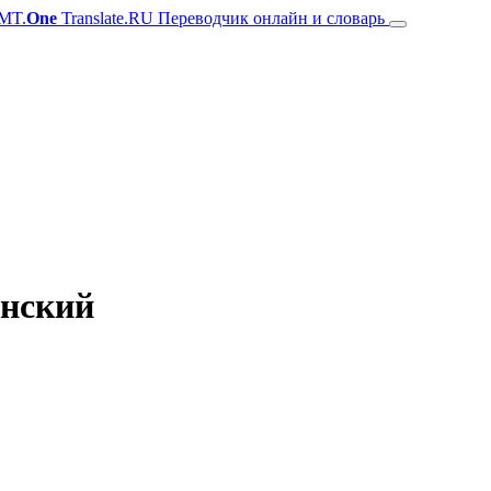
MT.
One
Translate.RU Переводчик онлайн и словарь
янский