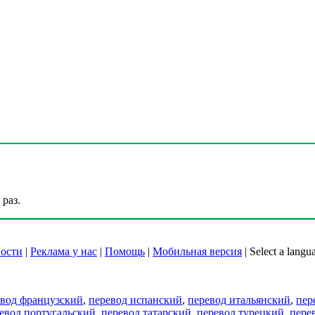
раз.
ости
|
Реклама у нас
|
Помощь
|
Мобильная версия
|
Select a langu
евод французский
,
перевод испанский
,
перевод итальянский
,
пер
евод португальский
,
перевод татарский
,
перевод турецкий
,
пере