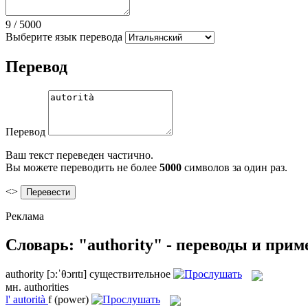
9
/
5000
Выберите язык перевода
Перевод
Перевод
Ваш текст переведен частично.
Вы можете переводить не более
5000
символов за один раз.
<>
Реклама
Словарь: "authority" - переводы и при
authority
[ɔ:ˈθɔrɪtɪ]
существительное
мн.
authorities
l'
autorità
f
(power)