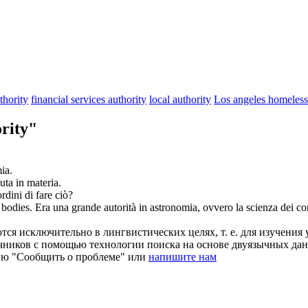
hority
financial services authority
local authority
Los angeles homeless 
rity"
ia.
uta in materia.
rdini di fare ciò?
 bodies.
Era una grande
autorità
in astronomia, ovvero la scienza dei cor
ся исключительно в лингвистических целях, т. е. для изучения 
очников с помощью технологии поиска на основе двуязычных д
ию "Сообщить о проблеме" или
напишите нам