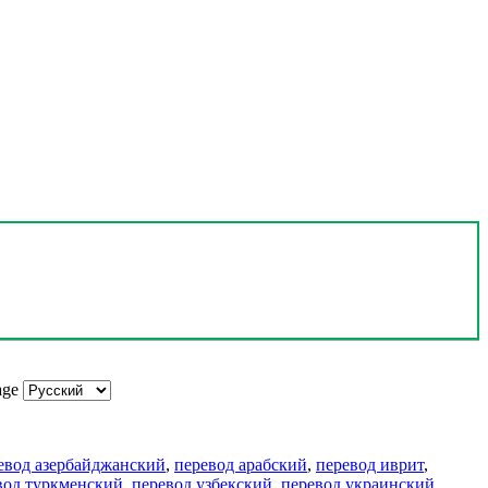
age
евод азербайджанский
,
перевод арабский
,
перевод иврит
,
вод туркменский
,
перевод узбекский
,
перевод украинский
,