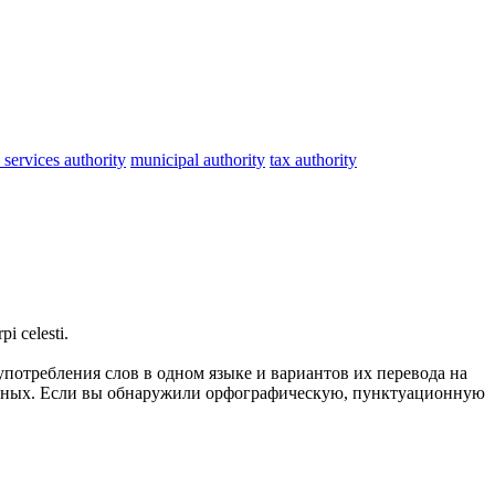
services authority
municipal authority
tax authority
pi celesti.
употребления слов в одном языке и вариантов их перевода на
анных. Если вы обнаружили орфографическую, пунктуационную