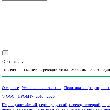
×
Очень жаль,
Но сейчас вы можете переводить только
5000
символов за один 
О сервисе
|
Условия использования
|
Политика конфиденциальн
© ООО «ПРОМТ», 2010 - 2026
Перевод английский
,
перевод русский
,
перевод немецкий
,
пер
перевод казахский
,
перевод китайский
,
перевод корейский
,
пер