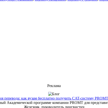
Реклама
 перевода: как вузам бесплатно получить CAT-систему PROMT T
енный Академической программе компании PROMT для представит
Железняк, руководитель лингвистич