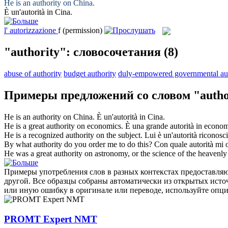
He is an
authority
on China.
È un'
autorità
in Cina.
l'
autorizzazione
f
(permission)
"authority": словосочетания
(8)
abuse of authority
budget authority
duly-empowered governmental aut
Примеры предложений со словом "autho
He is an
authority
on China.
È un'
autorità
in Cina.
He is a great
authority
on economics.
È una grande
autorità
in econom
He is a recognized
authority
on the subject.
Lui è un'
autorità
riconosci
By what
authority
do you order me to do this?
Con quale
autorità
mi o
He was a great
authority
on astronomy, or the science of the heavenly
Примеры употребления слов в разных контекстах предоставляют
другой. Все образцы собраны автоматически из открытых ист
или иную ошибку в оригинале или переводе, используйте опц
PROMT Expert NMT