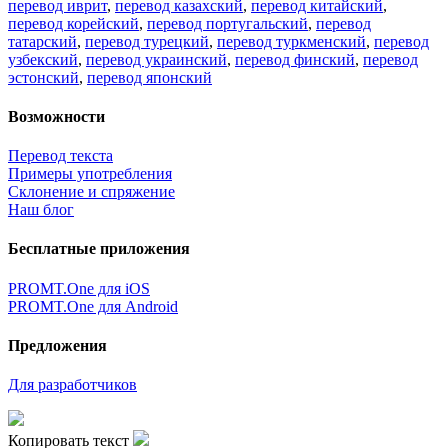
перевод иврит
,
перевод казахский
,
перевод китайский
,
перевод корейский
,
перевод португальский
,
перевод
татарский
,
перевод турецкий
,
перевод туркменский
,
перевод
узбекский
,
перевод украинский
,
перевод финский
,
перевод
эстонский
,
перевод японский
Возможности
Перевод текста
Примеры употребления
Склонение и спряжение
Наш блог
Бесплатные приложения
PROMT.One для iOS
PROMT.One для Android
Предложения
Для разработчиков
Копировать текст