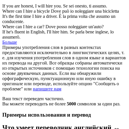
If you are honest, I will
hire
you.
Se sei onesto, ti
assumo
.
Where can I
hire
a bicycle
Dove può io
noleggiare
una bicicletta
It's the first time I
hire
a driver.
È la prima volta che
assumo
un
conducente.
Where can I
hire
a car?
Dove posso
noleggiare
un'auto?
If he's fluent in English, I'll
hire
him.
Se parla bene inglese, lo
assumerò
.
Больше
Примеры употребления слов в разных контекстах
предоставляются исключительно в лингвистических целях, т.
е. для изучения употребления слов в одном языке и вариантов
их перевода на другой. Все образцы собраны автоматически
из открытых источников с помощью технологии поиска на
основе двуязычных данных. Если вы обнаружили
орфографическую, пунктуационную или иную ошибку в
оригинале или переводе, используйте опцию "Сообщить о
проблеме" или
напишите нам
Ваш текст переведен частично.
Вы можете переводить не более
5000
символов за один раз.
Примеры использования и перевод
Что умеет переводчик английский ↔