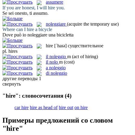
assumere
If you are honest, I will
hire
you.
Se sei onesto, ti
assumo
.
noleggiare
(acquire the temporary use)
Where can I
hire
a bicycle
Dove può io
noleggiare
una bicicletta
hire
[ˈhaɪə]
существительное
pl.
hires
il
noleggio
m
(act of hiring)
il
nolo
m
(cost)
a noleggio
di noleggio
другие переводы
1
свернуть
"hire": словосочетания
(4)
car hire
hire as head of
hire out
on hire
Примеры предложений со словом
"hire"