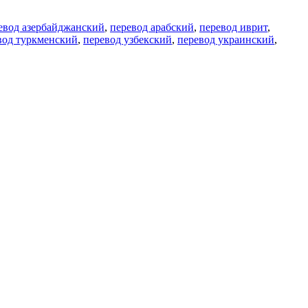
евод азербайджанский
,
перевод арабский
,
перевод иврит
,
вод туркменский
,
перевод узбекский
,
перевод украинский
,