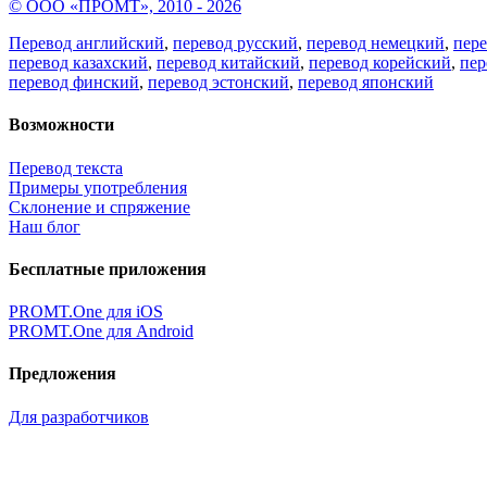
© ООО «ПРОМТ», 2010 - 2026
Перевод английский
,
перевод русский
,
перевод немецкий
,
пер
перевод казахский
,
перевод китайский
,
перевод корейский
,
пер
перевод финский
,
перевод эстонский
,
перевод японский
Возможности
Перевод текста
Примеры употребления
Склонение и спряжение
Наш блог
Бесплатные приложения
PROMT.One для iOS
PROMT.One для Android
Предложения
Для разработчиков