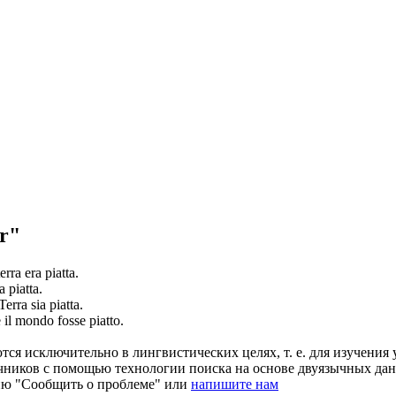
r"
terra era
piatta
.
ia
piatta
.
Terra sia
piatta
.
e il mondo fosse
piatto
.
ся исключительно в лингвистических целях, т. е. для изучения 
очников с помощью технологии поиска на основе двуязычных д
ию "Сообщить о проблеме" или
напишите нам