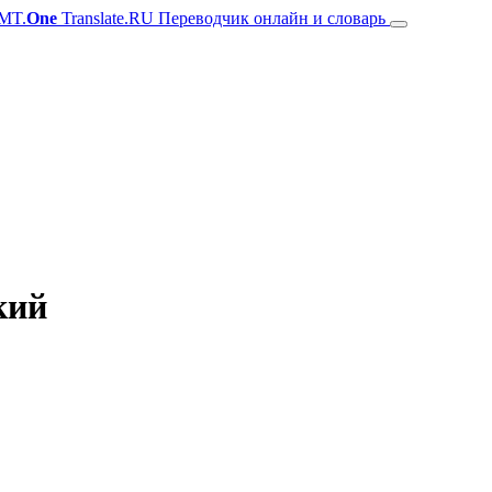
MT.
One
Translate.RU Переводчик онлайн и словарь
кий