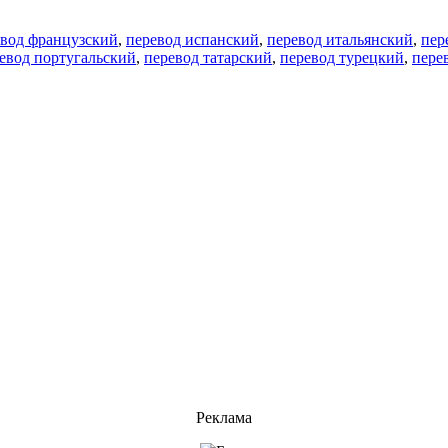
евод французский
,
перевод испанский
,
перевод итальянский
,
пер
евод португальский
,
перевод татарский
,
перевод турецкий
,
пере
Реклама