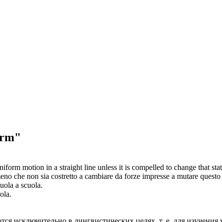
orm"
niform
motion in a straight line unless it is compelled to change that sta
meno che non sia costretto a cambiare da forze impresse a mutare questo 
uola a scuola.
ola.
ся исключительно в лингвистических целях, т. е. для изучения 