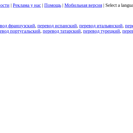
ости
|
Реклама у нас
|
Помощь
|
Мобильная версия
|
Select a langu
евод французский
,
перевод испанский
,
перевод итальянский
,
пер
евод португальский
,
перевод татарский
,
перевод турецкий
,
пере