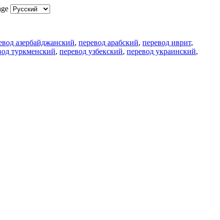
age
евод азербайджанский
,
перевод арабский
,
перевод иврит
,
вод туркменский
,
перевод узбекский
,
перевод украинский
,