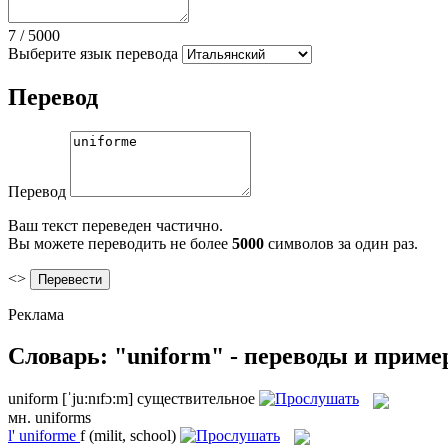
7
/
5000
Выберите язык перевода
Перевод
Перевод
Ваш текст переведен частично.
Вы можете переводить не более
5000
символов за один раз.
<>
Реклама
Словарь: "uniform" - переводы и прим
uniform
[ˈju:nɪfɔ:m]
существительное
мн.
uniforms
l'
uniforme
f
(milit, school)