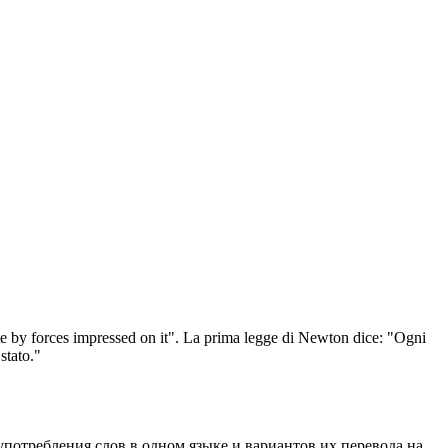
te by forces impressed on it".
La prima legge di Newton dice: "Ogni
stato."
употребления слов в одном языке и вариантов их перевода на