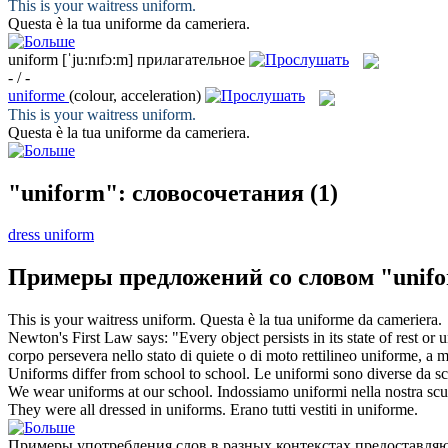
This is your waitress
uniform
.
Questa è la tua
uniforme
da cameriera.
uniform
[ˈju:nɪfɔ:m]
прилагательное
- / -
uniforme
(colour, acceleration)
This is your waitress
uniform
.
Questa è la tua
uniforme
da cameriera.
"uniform": словосочетания
(1)
dress uniform
Примеры предложений со словом "unif
This is your waitress
uniform
.
Questa è la tua
uniforme
da cameriera.
Newton's First Law says: "Every object persists in its state of rest or
u
corpo persevera nello stato di quiete o di moto rettilineo
uniforme
, a 
Uniforms
differ from school to school.
Le
uniformi
sono diverse da sc
We wear
uniforms
at our school.
Indossiamo
uniformi
nella nostra scu
They were all dressed in
uniforms
.
Erano tutti vestiti in
uniforme
.
Примеры употребления слов в разных контекстах предоставляют