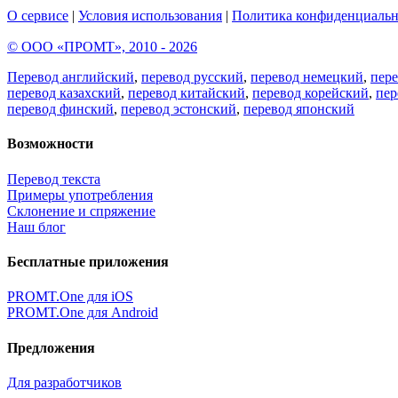
О сервисе
|
Условия использования
|
Политика конфиденциальн
© ООО «ПРОМТ», 2010 - 2026
Перевод английский
,
перевод русский
,
перевод немецкий
,
пер
перевод казахский
,
перевод китайский
,
перевод корейский
,
пер
перевод финский
,
перевод эстонский
,
перевод японский
Возможности
Перевод текста
Примеры употребления
Склонение и спряжение
Наш блог
Бесплатные приложения
PROMT.One для iOS
PROMT.One для Android
Предложения
Для разработчиков