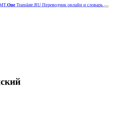
MT.
One
Translate.RU Переводчик онлайн и словарь
нский