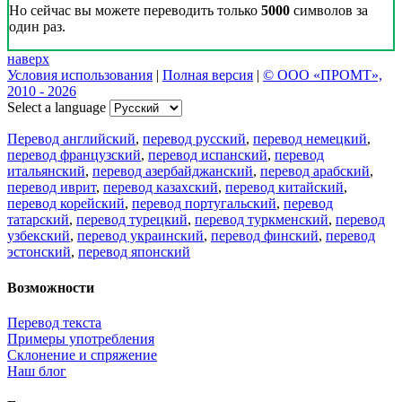
Но сейчас вы можете переводить только
5000
символов за
один раз.
наверх
Условия использования
|
Полная версия
|
© ООО «ПРОМТ»,
2010 - 2026
Select a language
Перевод английский
,
перевод русский
,
перевод немецкий
,
перевод французский
,
перевод испанский
,
перевод
итальянский
,
перевод азербайджанский
,
перевод арабский
,
перевод иврит
,
перевод казахский
,
перевод китайский
,
перевод корейский
,
перевод португальский
,
перевод
татарский
,
перевод турецкий
,
перевод туркменский
,
перевод
узбекский
,
перевод украинский
,
перевод финский
,
перевод
эстонский
,
перевод японский
Возможности
Перевод текста
Примеры употребления
Склонение и спряжение
Наш блог