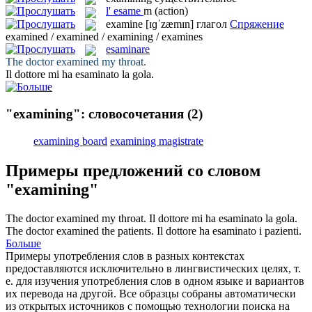
l'
esame
m
(action)
examine
[ɪɡˈzæmɪn]
глагол
Спряжение
examined / examined / examining / examines
esaminare
The doctor
examined
my throat.
Il dottore mi ha
esaminato
la gola.
"examining": словосочетания
(2)
examining board
examining magistrate
Примеры предложений со словом
"examining"
The doctor
examined
my throat.
Il dottore mi ha
esaminato
la gola.
The doctor
examined
the patients.
Il dottore ha
esaminato
i pazienti.
Больше
Примеры употребления слов в разных контекстах
предоставляются исключительно в лингвистических целях, т.
е. для изучения употребления слов в одном языке и вариантов
их перевода на другой. Все образцы собраны автоматически
из открытых источников с помощью технологии поиска на