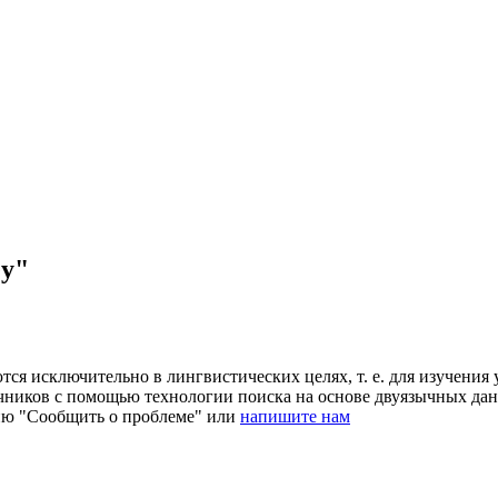
ey"
ся исключительно в лингвистических целях, т. е. для изучения 
очников с помощью технологии поиска на основе двуязычных д
ию "Сообщить о проблеме" или
напишите нам