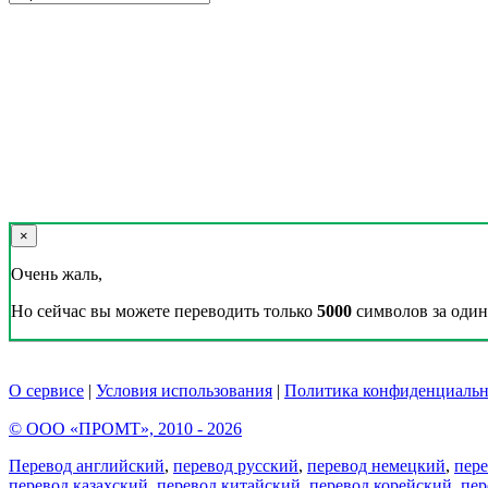
×
Очень жаль,
Но сейчас вы можете переводить только
5000
символов за один 
О сервисе
|
Условия использования
|
Политика конфиденциальн
© ООО «ПРОМТ», 2010 - 2026
Перевод английский
,
перевод русский
,
перевод немецкий
,
пер
перевод казахский
,
перевод китайский
,
перевод корейский
,
пер