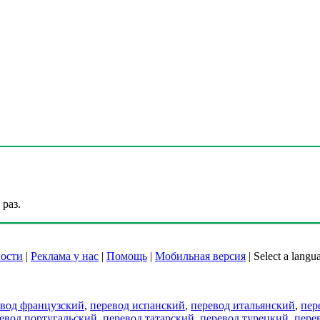
раз.
ости
|
Реклама у нас
|
Помощь
|
Мобильная версия
|
Select a langu
евод французский
,
перевод испанский
,
перевод итальянский
,
пер
евод португальский
,
перевод татарский
,
перевод турецкий
,
пере