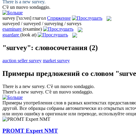
There is a new
survey
.
C'è un nuovo
sondaggio
.
survey
['sɜːveɪ]
глагол
Спряжение
surveyed / surveyed / surveying / surveys
esaminare
(examine)
guardare
(look at)
"survey": словосочетания
(2)
auction seller survey
market survey
Примеры предложений со словом "surv
There is a new
survey
.
C'è un nuovo
sondaggio
.
There's a new
survey
.
C'è un nuovo
sondaggio
.
Примеры употребления слов в разных контекстах предоставляют
другой. Все образцы собраны автоматически из открытых ист
или иную ошибку в оригинале или переводе, используйте опц
PROMT Expert NMT