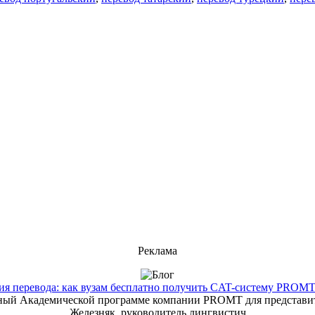
Реклама
 перевода: как вузам бесплатно получить CAT-систему PROMT T
енный Академической программе компании PROMT для представит
Железняк, руководитель лингвистич