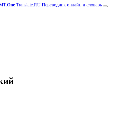
MT.
One
Translate.RU Переводчик онлайн и словарь
кий