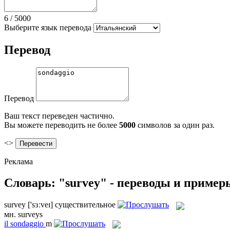
6
/
5000
Выберите язык перевода
Перевод
Перевод
Ваш текст переведен частично.
Вы можете переводить не более
5000
символов за один раз.
<>
Реклама
Словарь: "survey" - переводы и пример
survey
['sɜːveɪ]
существительное
мн.
surveys
il
sondaggio
m