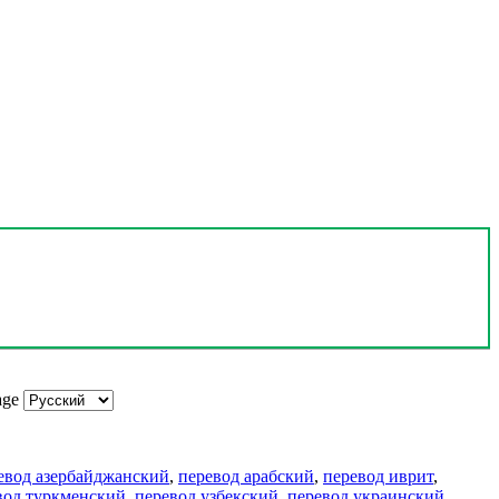
age
евод азербайджанский
,
перевод арабский
,
перевод иврит
,
вод туркменский
,
перевод узбекский
,
перевод украинский
,