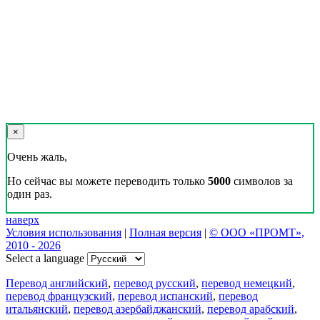
×
Очень жаль,
Но сейчас вы можете переводить только
5000
символов за
один раз.
наверх
Условия использования
|
Полная версия
|
© ООО «ПРОМТ»,
2010 - 2026
Select a language
Перевод английский
,
перевод русский
,
перевод немецкий
,
перевод французский
,
перевод испанский
,
перевод
итальянский
,
перевод азербайджанский
,
перевод арабский
,