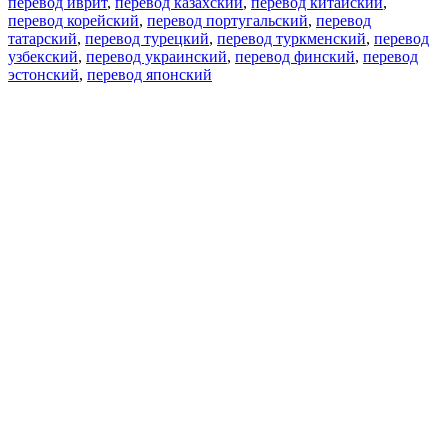
перевод иврит
,
перевод казахский
,
перевод китайский
,
перевод корейский
,
перевод португальский
,
перевод
татарский
,
перевод турецкий
,
перевод туркменский
,
перевод
узбекский
,
перевод украинский
,
перевод финский
,
перевод
эстонский
,
перевод японский
Возможности
Перевод текста
Примеры употребления
Склонение и спряжение
Наш блог
Бесплатные приложения
PROMT.One для iOS
PROMT.One для Android
Предложения
Для разработчиков
Копировать текст