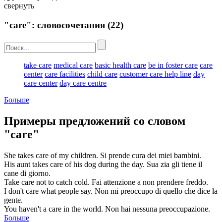
свернуть
"care": словосочетания
(22)
take care
medical care
basic health care
be in foster care
care
center
care facilities
child care
customer care help line
day
care center
day care centre
Больше
Примеры предложений со словом
"care"
She takes
care
of my children.
Si prende
cura
dei miei bambini.
His aunt takes
care
of his dog during the day.
Sua zia gli
tiene
il
cane di giorno.
Take
care
not to catch cold.
Fai attenzione
a non prendere freddo.
I don't
care
what people say.
Non
mi preoccupo
di quello che dice la
gente.
You haven't a
care
in the world.
Non hai nessuna
preoccupazione
.
Больше