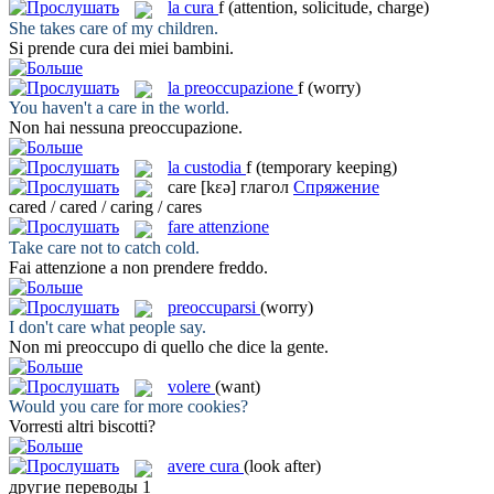
la
cura
f
(attention, solicitude, charge)
She takes
care
of my children.
Si prende
cura
dei miei bambini.
la
preoccupazione
f
(worry)
You haven't a
care
in the world.
Non hai nessuna
preoccupazione
.
la
custodia
f
(temporary keeping)
care
[kɛə]
глагол
Спряжение
cared / cared / caring / cares
fare attenzione
Take
care
not to catch cold.
Fai attenzione
a non prendere freddo.
preoccuparsi
(worry)
I don't
care
what people say.
Non
mi preoccupo
di quello che dice la gente.
volere
(want)
Would you
care
for more cookies?
Vorresti
altri biscotti?
avere cura
(look after)
другие переводы
1