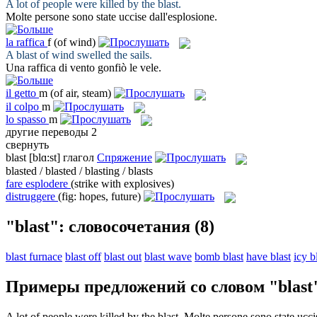
A lot of people were killed by the
blast
.
Molte persone sono state uccise dall'
esplosione
.
la
raffica
f
(of wind)
A
blast
of wind swelled the sails.
Una
raffica
di vento gonfiò le vele.
il
getto
m
(of air, steam)
il
colpo
m
lo
spasso
m
другие переводы
2
свернуть
blast
[blɑ:st]
глагол
Спряжение
blasted / blasted / blasting / blasts
fare esplodere
(strike with explosives)
distruggere
(fig: hopes, future)
"blast": словосочетания
(8)
blast furnace
blast off
blast out
blast wave
bomb blast
have blast
icy b
Примеры предложений со словом "blast
A lot of people were killed by the
blast
.
Molte persone sono state uccis