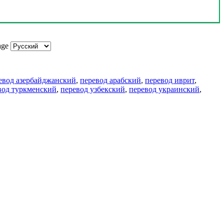
age
евод азербайджанский
,
перевод арабский
,
перевод иврит
,
вод туркменский
,
перевод узбекский
,
перевод украинский
,