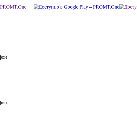
фон
фон