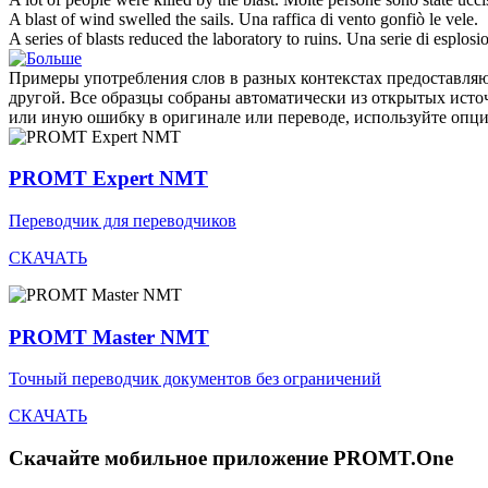
A
blast
of wind swelled the sails.
Una
raffica
di vento gonfiò le vele.
A series of
blasts
reduced the laboratory to ruins.
Una serie di
esplosi
Примеры употребления слов в разных контекстах предоставляют
другой. Все образцы собраны автоматически из открытых ист
или иную ошибку в оригинале или переводе, используйте опц
PROMT Expert NMT
Переводчик для переводчиков
СКАЧАТЬ
PROMT Master NMT
Точный переводчик документов без ограничений
СКАЧАТЬ
Скачайте мобильное приложение PROMT.One