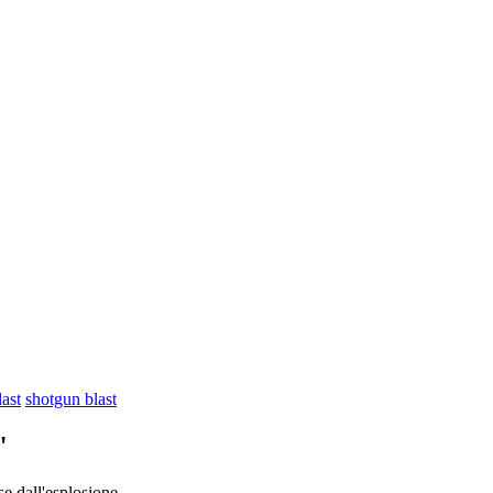
last
shotgun blast
"
e dall'
esplosione
.