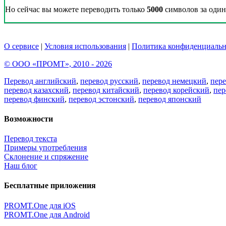
Но сейчас вы можете переводить только
5000
символов за один 
О сервисе
|
Условия использования
|
Политика конфиденциальн
© ООО «ПРОМТ», 2010 - 2026
Перевод английский
,
перевод русский
,
перевод немецкий
,
пер
перевод казахский
,
перевод китайский
,
перевод корейский
,
пер
перевод финский
,
перевод эстонский
,
перевод японский
Возможности
Перевод текста
Примеры употребления
Склонение и спряжение
Наш блог
Бесплатные приложения
PROMT.One для iOS
PROMT.One для Android