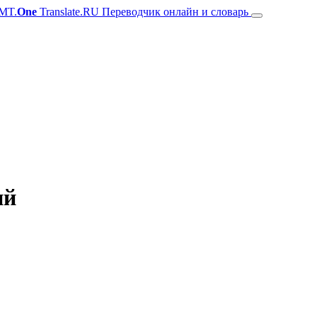
MT.
One
Translate.RU Переводчик онлайн и словарь
ий