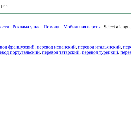
раз.
ости
|
Реклама у нас
|
Помощь
|
Мобильная версия
|
Select a langu
евод французский
,
перевод испанский
,
перевод итальянский
,
пер
евод португальский
,
перевод татарский
,
перевод турецкий
,
пере