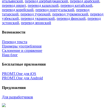
итальянский
,
перевод азербайджанский
,
перевод арабский
,
перевод иврит
,
перевод казахский
,
перевод китайский
,
перевод корейский
,
перевод португальский
,
перевод
татарский
,
перевод турецкий
,
перевод туркменский
,
перевод
узбекский
,
перевод украинский
,
перевод финский
,
перевод
эстонский
,
перевод японский
Возможности
Перевод текста
Примеры употребления
Склонение и спряжение
Наш блог
Бесплатные приложения
PROMT.One для iOS
PROMT.One для Android
Предложения
Для разработчиков